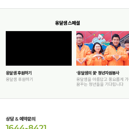
옹달샘 스페셜
옹달샘 후원하기
'옹달샘의 꽃' 청년자원봉사
옹달샘 후원하기
옹달샘을 아름답고 풍요롭게 
꿈꾸는 청년들을 기다립니다
상담 & 예약문의
1644-8421