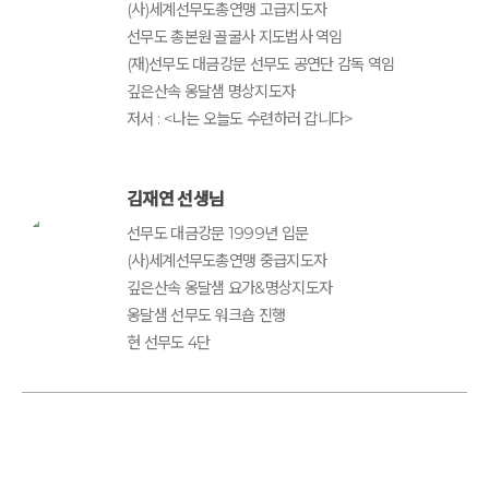
(사)세계선무도총연맹 고급지도자
선무도 총본원 골굴사 지도법사 역임
(재)선무도 대금강문 선무도 공연단 감독 역임
깊은산속 옹달샘 명상지도자
저서 : <나는 오늘도 수련하러 갑니다>
김재연 선생님
선무도 대금강문 1999년 입문
(사)세계선무도총연맹 중급지도자
깊은산속 옹달샘 요가&명상지도자
옹달샘 선무도 워크숍 진행
현 선무도 4단