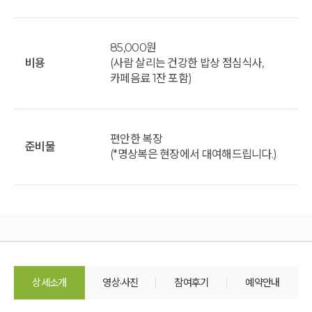
85,000원
비용
(사람 살리는 건강한 밥상 점심식사,
카페음료 1잔 포함)
편안한 복장
준비물
(*명상복은 현장에서 대여해드립니다.)
상세소개
영상·사진
참여후기
예약안내