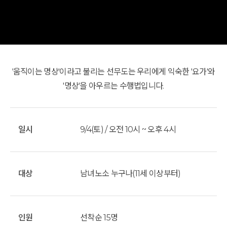
'움직이는 명상'이라고 불리는 선무도는 우리에게 익숙한 '요가'와
'명상'을 아우르는 수행법입니다.
일시
9/4(토) / 오전 10시 ~ 오후 4시
대상
남녀노소 누구나(11세 이상부터)
인원
선착순 15명