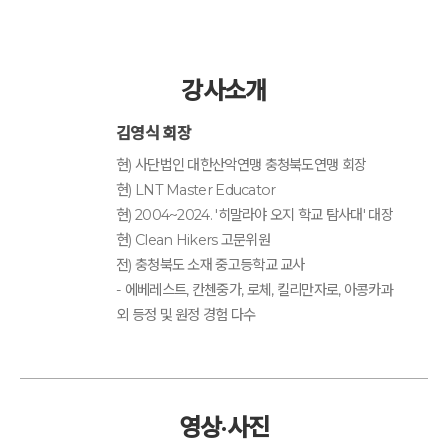
강사소개
김영식 회장
현) 사단법인 대한산악연맹 충청북도연맹 회장
현) LNT Master Educator
현) 2004~2024. '히말라야 오지 학교 탐사대' 대장
현) Clean Hikers 고문위원
전) 충청북도 소재 중고등학교 교사
- 에베레스트, 칸첸중가, 로체, 킬리만자로, 아콩카과
외 등정 및 원정 경험 다수
영상·사진