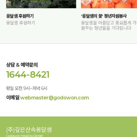
옹달샘 후원하기
'옹달샘의 꽃' 청년자원봉사
옹달샘 후원하기
옹달샘을 아름답고 풍요롭게 
꿈꾸는 청년들을 기다립니다
상담 & 예약문의
1644-8421
평일 오전 9시~저녁 6시
이메일
webmaster@godowon.com
(주)깊은산속옹달샘
Godowon Healing Center