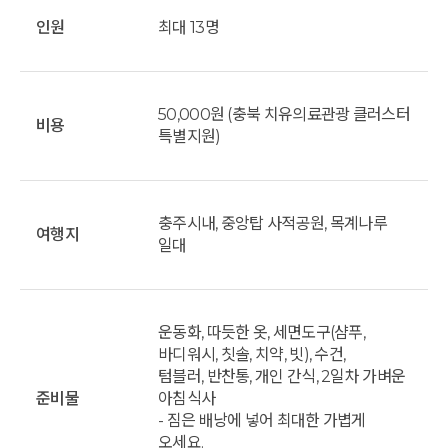
인원
최대 13명
50,000원 (충북 치유의료관광 클러스터
비용
특별지원)
충주시내, 중앙탑 사적공원, 목계나루
여행지
일대
운동화, 따듯한 옷, 세면도구(샴푸,
바디워시, 칫솔, 치약, 빗), 수건,
텀블러, 반찬통, 개인 간식, 2일차 가벼운
준비물
아침식사
- 짐은 배낭에 넣어 최대한 가볍게
오세요.