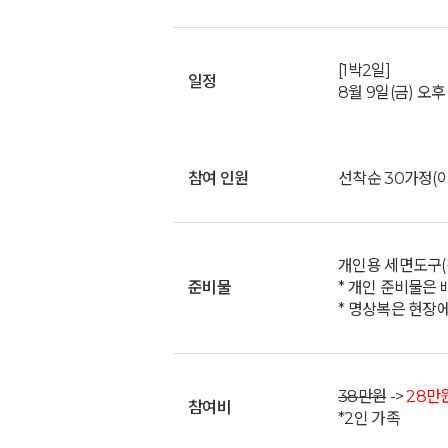
[1박2일]
일정
8월 9일(금) 오후 
참여 인원
선착순 30가정(
개인용 세면도구(칫
준비물
* 개인 준비물은 
* 명상복은 현장
38만원
->
28만원
참여비
*2인 가족