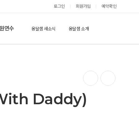
로그인
회원가입
예약확인
옹달샘 스테이 예약
원연수
옹달샘 새소식
옹달샘 소개
옹달샘 이야기
옹달샘 둘러보기
에듀힐링’(개인)
보도기사
도움방
참여후기
검색
자유게시판
ith Daddy)