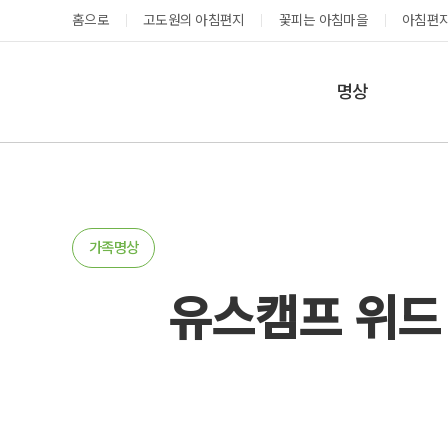
홈으로
고도원의 아침편지
꽃피는 아침마을
아침편지
명상
매일명상
지금 예약가능한 프로그램
예약 캘린더
테마명상
온샘명상
예약가능
예약가능
가족명상
예약캘린더
유스캠프 위드 대
태초 고추장 담그기
성공과 성장을 부르는 내면혁명 워크숍
2026.08.08(토)
2026.08.29(토) ~
08.30(일)