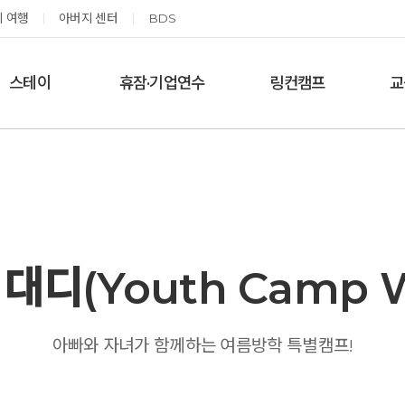
 여행
아버지 센터
BDS
스테이
휴잠·기업연수
링컨캠프
교
한달살기
기업단체 맞춤연수
링컨학교 공지사항
‘
여름休, 쉼스테이
휴잠
링컨학교 이야기
옹달샘 여백 스테이
예약가능
예약가능
디(Youth Camp W
고도원 작가 북토크 스테이
태초 먹거리 황금변 캠프
아빠와 자녀가 함께하는 여름방학 특별캠프!
2026.08.29(토) ~
2026.09.05(토) ~
08.30(일)
09.06(일)