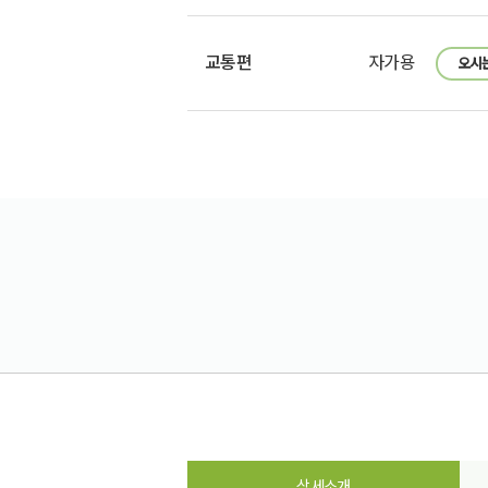
교통편
자가용
오시
상세소개