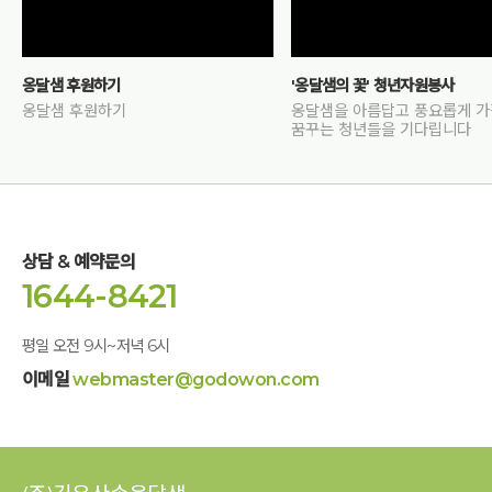
옹달샘 후원하기
'옹달샘의 꽃' 청년자원봉사
옹달샘 후원하기
옹달샘을 아름답고 풍요롭게 
꿈꾸는 청년들을 기다립니다
상담 & 예약문의
1644-8421
평일 오전 9시~저녁 6시
이메일
webmaster@godowon.com