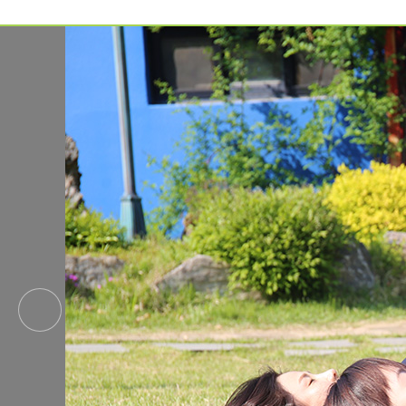
예약가능
예약가능
하루명상
행복한 가족 마음여행
2026.09.19(토)
2026.09.24(목) ~
09.26(토)