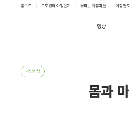
홈으로
고도원의 아침편지
꽃피는 아침마을
아침편지
명상
매일명상
지금 예약가능한 프로그램
예약 캘린더
테마명상
온샘명상
예약가능
예약가능
개인명상
예약캘린더
몸과 마
성공과 성장을 부르는 내면혁명 워크숍
고도원 작가 북토크 스테이
2026.08.29(토) ~
2026.08.29(토) ~
08.30(일)
08.30(일)