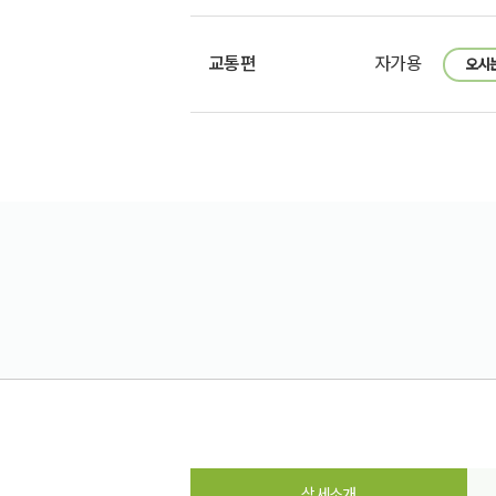
교통편
자가용
오시
상세소개