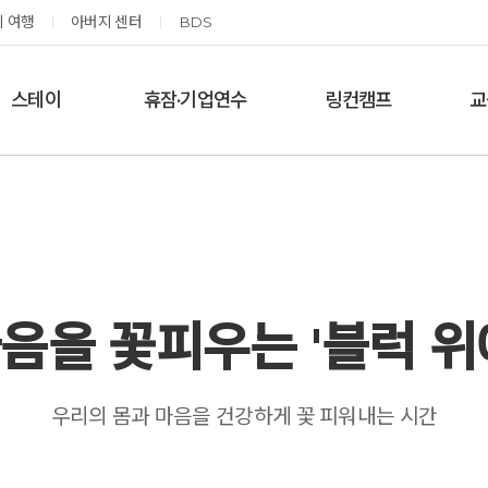
 여행
아버지 센터
BDS
스테이
휴잠·기업연수
링컨캠프
교
한달살기
기업단체 맞춤연수
링컨학교 공지사항
‘
여름休, 쉼스테이
휴잠
링컨학교 이야기
옹달샘 여백 스테이
예약가능
예약가능
음을 꽃피우는 '블럭 위
태초 먹거리 황금변 캠프
신원범 교수님과 함께 하는 통증잡는 워크숍
우리의 몸과 마음을 건강하게 꽃 피워내는 시간
2026.09.05(토) ~
2026.09.11(금) ~ 09.12(토)
09.06(일)