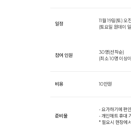
11월 19일(토) 
일정
(토요일 원데이 일
30명(선착순)
참여 인원
(최소 10명 이상
비용
10만원
- 요가하기에 편
준비물
- 개인매트 휴대 
* 필요시 현장에서