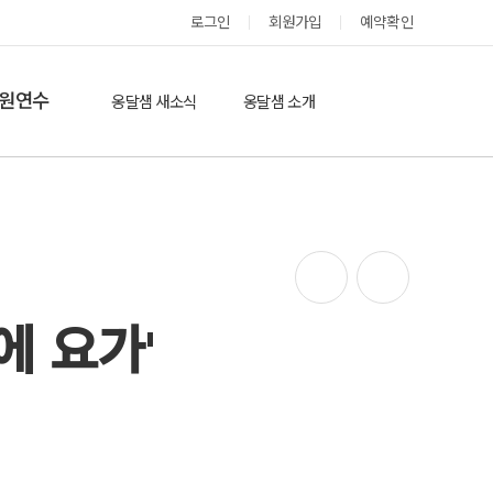
로그인
회원가입
예약확인
옹달샘 스테이 예약
원연수
옹달샘 새소식
옹달샘 소개
옹달샘 이야기
옹달샘 둘러보기
에듀힐링’(개인)
보도기사
도움방
참여후기
검색
자유게시판
에 요가'