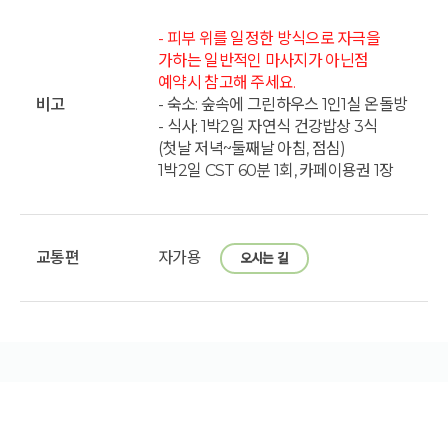
- 피부 위를 일정한 방식으로 자극을
가하는 일반적인 마사지가 아닌점
예약시 참고해 주세요.
비고
- 숙소: 숲속에 그린하우스 1인1실 온돌방
- 식사: 1박2일 자연식 건강밥상 3식
(첫날 저녁~둘째날 아침, 점심)
1박2일 CST 60분 1회, 카페이용권 1장
교통편
자가용
오시는 길