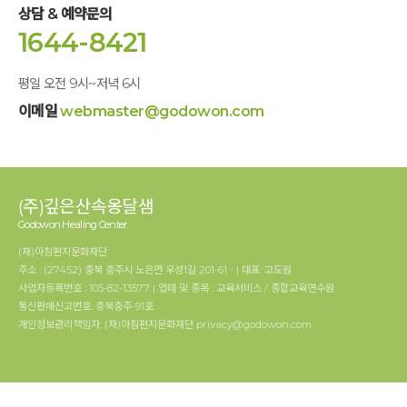
상담 & 예약문의
1644-8421
평일 오전 9시~저녁 6시
이메일
webmaster@godowon.com
(주)깊은산속옹달샘
Godowon Healing Center
(재)아침편지문화재단
주소 : (27452) 충북 충주시 노은면 우성1길 201-61 - | 대표: 고도원
사업자등록번호 : 105-82-13577 | 업태 및 종목 : 교육서비스 / 종합교육연수원
통신판매신고번호: 충북충주-91호
개인정보관리책임자: (재)아침편지문화재단 privacy@godowon.com