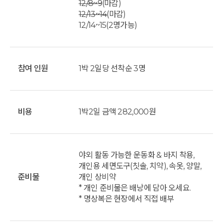
12/8~9
(마감)
12/13~14
(마감)
12/14~15(2명가능)
참여 인원
1박 2일당 선착순 3명
비용
1박2일 금액 282,000원
야외 활동 가능한 운동화 & 바지 착용,
개인용 세면도구(칫솔, 치약), 속옷, 양말,
준비물
개인 상비약
* 개인 준비물은 배낭에 담아 오세요.
* 명상복은 현장에서 직접 배부