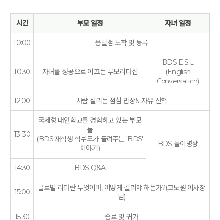
시간
부모 일정
자녀 일정
10:00
옹달샘 도착 및 등록
BDS E.S.L
10:30
자녀를 성공으로 이끄는 부모리더십
(English
Conversation)
12:00
사람 살리는 점심 밥상& 자유 산책
국제형 대안학교를 경험하고 있는 부모
들
13::30
(BDS 재학생 학부모가 들려주는 'BDS'
BDS 놀이명상
이야기)
14:30
BDS Q&A
글로벌 리더란 무엇이며, 어떻게 길러야 하는가?(고도원 이사장
15:00
님)
15:30
종료 및 귀가