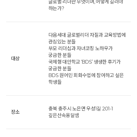
글로벌 리더란 무엇이며, 어떻게 길러야
하는가?
다음세대 글로벌리더 자질과 교육방법에
관심있는 분들
부모 리더십과 자녀코칭 노하우가
궁금한 분들
대상
국제형 대안학교 ‘BDS’ 생생한 후기가
궁금한 분들
BDS 원어민 회화수업에 참여하고 싶은
학생들
충북 충주시 노은면 우성1길 201-1
장소
깊은산속옹달샘