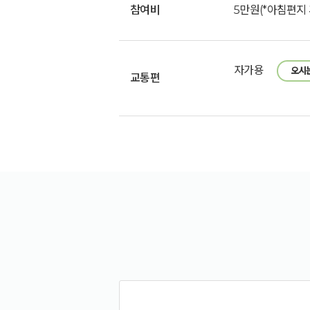
참여비
5만원(*아침편지
자가용
오시
교통편