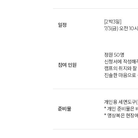
[2박3일]
일정
7/3(금) 오전 10
정원 50명
신청서에 작성해주
참여 인원
캠프의 취지와 잘
진솔한 마음으로 
개인용 세면도구(칫
준비물
* 개인 준비물은 
* 명상복은 현장