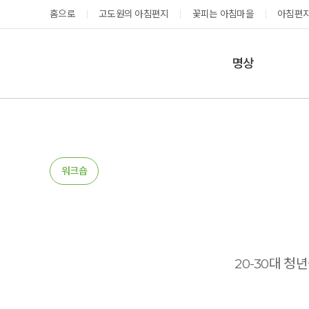
홈으로
고도원의 아침편지
꽃피는 아침마을
아침편지
명상
매일명상
지금 예약가능한 프로그램
예약 캘린더
테마명상
온샘명상
예약가능
예약가능
워크숍
예약캘린더
성공과 성장을 부르는 내면혁명 워크숍
고도원 작가 북토크 스테이
20-30대 
2026.08.29(토) ~
2026.08.29(토) ~
08.30(일)
08.30(일)