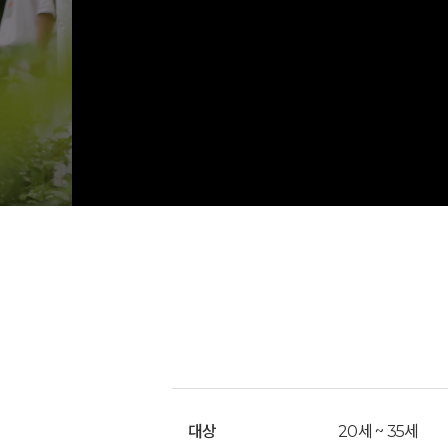
대상
20세 ~ 35세