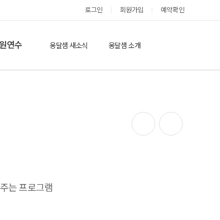
로그인
회원가입
예약확인
옹달샘 스테이 예약
원연수
옹달샘 새소식
옹달샘 소개
옹달샘 이야기
옹달샘 둘러보기
에듀힐링’(개인)
보도기사
도움방
참여후기
검색
자유게시판
워주는 프로그램