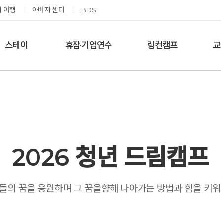
 여행
아버지 센터
BDS
스테이
휴잠·기업연수
링컨캠프
교
한달살기
기업단체 맞춤연수
링컨학교 공지사항
‘
여름休, 쉼스테이
휴잠
링컨학교 이야기
옹달샘 여백 스테이
예약가능
예약가능
2026 청년 드림캠프
태초 먹거리 황금변 캠프
신원범 교수님과 함께 하는 통증잡는 워크숍
청년들의 꿈을 응원하며 그 꿈을향해 나아가는 방법과 힘을 키
2026.09.05(토) ~
2026.09.11(금) ~ 09.12(토)
09.06(일)