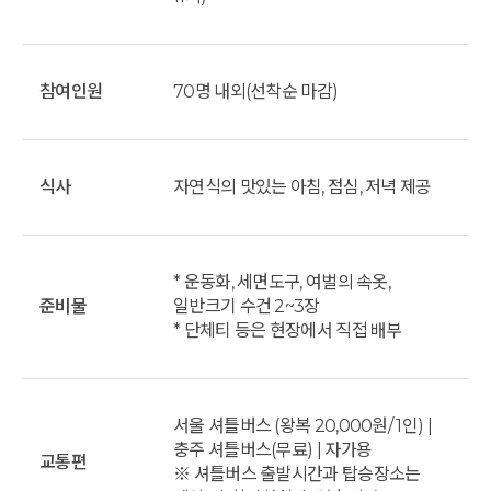
참여인원
70명 내외(선착순 마감)
식사
자연식의 맛있는 아침, 점심, 저녁 제공
* 운동화, 세면도구, 여벌의 속옷,
준비물
일반크기 수건 2~3장
* 단체티 등은 현장에서 직접 배부
서울 셔틀버스 (왕복 20,000원/ 1인) |
충주 셔틀버스(무료) | 자가용
교통편
※ 셔틀버스 출발시간과 탑승장소는