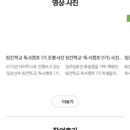
영상·사진
링컨학교 독서캠프 1기 조별사진 모음
링컨학교 '독서캠프'(1기) 사진모음
2015년 마지막으로 진행되고 있는
일주일동안 옹달샘을 가득 채웠던
링
'깊은산속 링컨학교', 독서캠프 1기
링컨학교 독서캠프 1기 학생들의
독
학생들의 조별 사진을 여러분에게
빛나는 사진들을 나눕니다.
소개합니다.
더보기