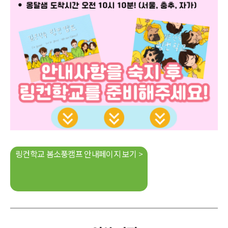
링컨학교 봄소풍캠프 안내페이지 보기 >