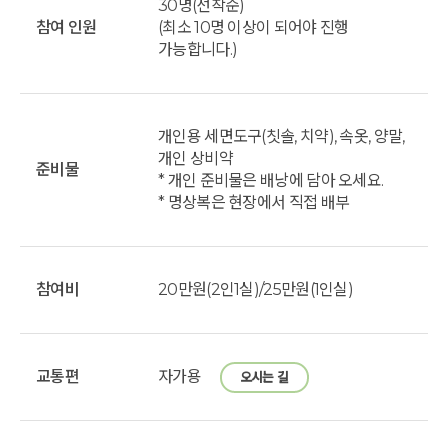
30명(선착순)
참여 인원
(최소 10명 이상이 되어야 진행
가능합니다.)
개인용 세면도구(칫솔, 치약), 속옷, 양말,
개인 상비약
준비물
* 개인 준비물은 배낭에 담아 오세요.
* 명상복은 현장에서 직접 배부
참여비
20만원(2인1실)/25만원(1인실)
교통편
자가용
오시는 길