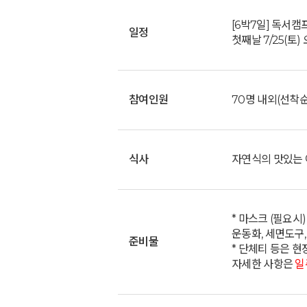
[6박7일] 독서캠
일정
첫째날 7/25(토) 
참여인원
70명 내외(선착순
식사
자연식의 맛있는 아
* 마스크 (필요시)
운동화, 세면도구,
준비물
* 단체티 등은 현
자세한 사항은
일