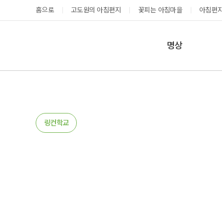
홈으로
고도원의 아침편지
꽃피는 아침마을
아침편지
명상
매일명상
지금 예약가능한 프로그램
예약 캘린더
테마명상
온샘명상
예약가능
예약가능
링컨학교
예약캘린더
태초 고추장 담그기
성공과 성장을 부르는 내면혁명 워크숍
2026.08.08(토)
2026.08.29(토) ~
08.30(일)