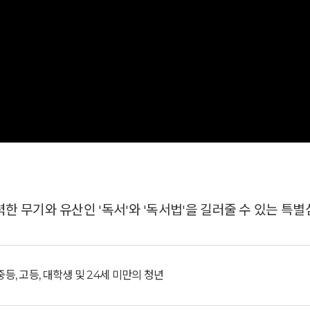
한 무기와 유산인 '독서'와 '독서법'을 길러줄 수 있는 특
, 중등, 고등, 대학생 및 24세 미만의 청년