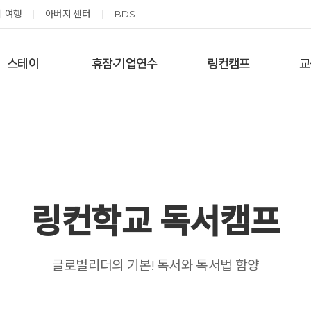
 여행
아버지 센터
BDS
스테이
휴잠·기업연수
링컨캠프
교
한달살기
기업단체 맞춤연수
링컨학교 공지사항
‘
여름休, 쉼스테이
휴잠
링컨학교 이야기
옹달샘 여백 스테이
예약가능
예약가능
링컨학교 독서캠프
고도원 작가 북토크 스테이
태초 먹거리 황금변 캠프
글로벌리더의 기본! 독서와 독서법 함양
2026.08.29(토) ~
2026.09.05(토) ~
08.30(일)
09.06(일)