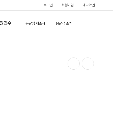
로그인
회원가입
예약확인
옹달샘 스테이 예약
원연수
옹달샘 새소식
옹달샘 소개
옹달샘 이야기
옹달샘 둘러보기
에듀힐링’(개인)
보도기사
도움방
참여후기
검색
자유게시판