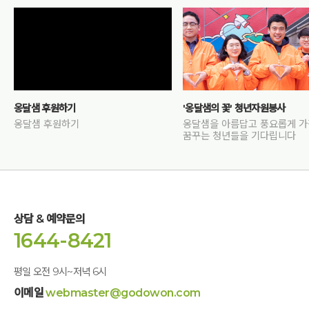
옹달샘 후원하기
'옹달샘의 꽃' 청년자원봉사
옹달샘 후원하기
옹달샘을 아름답고 풍요롭게 
꿈꾸는 청년들을 기다립니다
상담 & 예약문의
1644-8421
평일 오전 9시~저녁 6시
이메일
webmaster@godowon.com