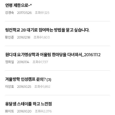
연령 제한으로~*
강경숙
2017.05.26
조회수
1,125
링컨학교 28 대기로 참여하는 방법을 알고 싶습니다.
황인준
2016.12.18
조회수
1,603
원디대 요가명상학과 어울림 한마당을 다녀와서_20161112
정희일
2016.11.14
조회수
1,737
겨울방학 인성캠프 문의?
(3)
이상효
2016.10.25
조회수
1,892
옹달샘 스테이를 하고 느낀점
화이트
2016.10.20
조회수
2,076