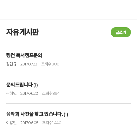
자유게시판
글쓰기
링컨 독서캠프문의
김현규
2017.07.23
조회수
886
문의드립니다
(1)
김혜민
2017.06.20
조회수
894
음악회 사진을 찾고 있습니다.
(1)
이용민
2017.06.05
조회수
1,440