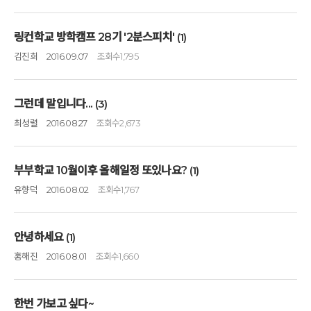
링컨학교 방학캠프 28기 '2분스피치'
(1)
김진희
2016.09.07
조회수
1,795
그런데 말입니다...
(3)
최성렬
2016.08.27
조회수
2,673
부부학교 10월이후 올해일정 또있나요?
(1)
유향덕
2016.08.02
조회수
1,767
안녕하세요
(1)
홍해진
2016.08.01
조회수
1,660
한번 가보고 싶다~