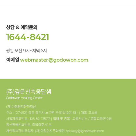
상담 & 예약문의
1644-8421
평일 오전 9시~저녁 6시
이메일
webmaster@godowon.com
(주)깊은산속옹달샘
Godowon Healing Center
(재)아침편지문화재단
주소 : (27452) 충북 충주시 노은면 우성1길 201-61 - | 대표: 고도원
사업자등록번호 : 105-82-13577 | 업태 및 종목 : 교육서비스 / 종합교육연수원
통신판매신고번호: 충북충주-91호
개인정보관리책임자: (재)아침편지문화재단 privacy@godowon.com