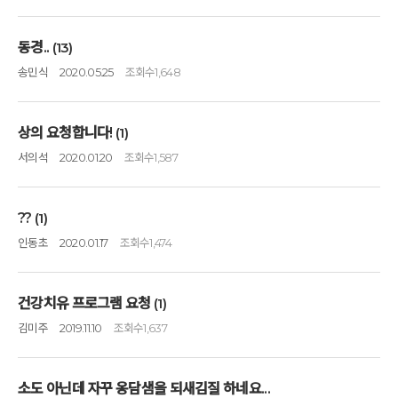
동경..
(13)
송민식
2020.05.25
조회수
1,648
상의 요청합니다!
(1)
서의석
2020.01.20
조회수
1,587
??
(1)
인동초
2020.01.17
조회수
1,474
건강치유 프로그램 요청
(1)
김미주
2019.11.10
조회수
1,637
소도 아닌데 자꾸 옹담샘을 되새김질 하네요...