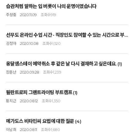
습관처럼 말하는 입 버릇이 나의 운명이였습니다
주성중
2020.11.09
조회수
919
선무도 온라인 수업 시간 - 직장인도 참여할 수 있는 시간으로 부탁드립니다
김정아
2020.10.08
조회수
1,520
옹달샘스테이 예약취소 후 같은 날 다시 결재하고 싶은데요.
(1)
장춘난
2020.09.28
조회수
1,239
필란트로피 그랜트라이팅 부트캠프
(1)
황치근
2020.08.12
조회수
1,350
메가도스 비타민씨 요법에 대한 질문
(4)
이남희
2020.08.11
조회수
1,680