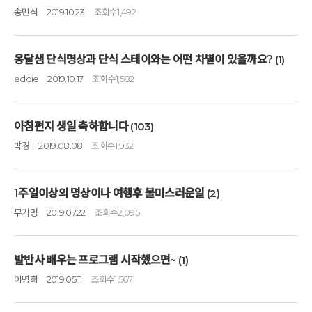
송민식
2019.10.23
조회수
1,492
옹달샘 단식명상과 단식 스테이와는 어떤 차별이 있을까요?
(1)
eddie
2019.10.17
조회수
1,582
아침편지 생일 축하합니다
(103)
박경
2019.08.08
조회수
1,932
1주일이상의 명상이나 여행후 불미스러운일
(2)
무기명
2019.07.22
조회수
2,095
발반사 배우는 프로그램 시작했으면~
(1)
이명희
2019.05.11
조회수
1,567