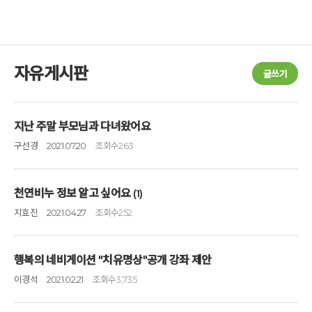
자유게시판
글쓰기
지난 주말 부모님과 다녀왔어요
구선경
2021.07.20
조회수
263
천연비누 정보 알고 싶어요
(1)
지효진
2021.04.27
조회수
252
행복의 네비게이션 "치유명상"공개 강좌 제안
이경석
2021.02.21
조회수
3,735