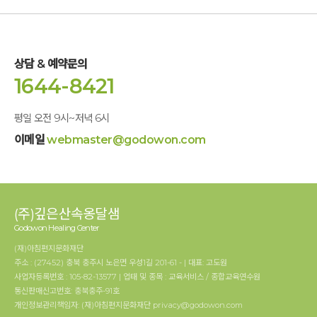
상담 & 예약문의
1644-8421
평일 오전 9시~저녁 6시
이메일
webmaster@godowon.com
(주)깊은산속옹달샘
Godowon Healing Center
(재)아침편지문화재단
주소 : (27452) 충북 충주시 노은면 우성1길 201-61 - | 대표: 고도원
사업자등록번호 : 105-82-13577 | 업태 및 종목 : 교육서비스 / 종합교육연수원
통신판매신고번호: 충북충주-91호
개인정보관리책임자: (재)아침편지문화재단 privacy@godowon.com