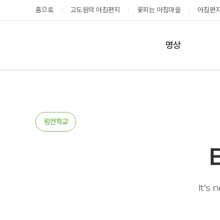
홈으로
고도원의 아침편지
꽃피는 아침마을
아침편지
명상
매일명상
지금 예약가능한 프로그램
예약 캘린더
테마명상
온샘명상
예약가능
예약가능
링컨학교
예약캘린더
성공과 성장을 부르는 내면혁명 워크숍
고도원 작가 북토크 스테이
It's 
2026.08.29(토) ~
2026.08.29(토) ~
08.30(일)
08.30(일)