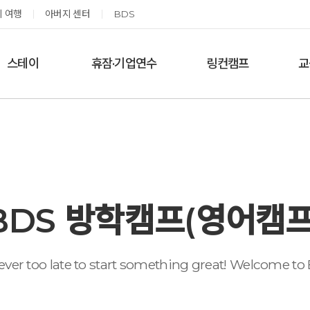
 여행
아버지 센터
BDS
스테이
휴잠·기업연수
링컨캠프
교
한달살기
기업단체 맞춤연수
링컨학교 공지사항
‘
여름休, 쉼스테이
휴잠
링컨학교 이야기
옹달샘 여백 스테이
예약가능
예약가능
BDS 방학캠프(영어캠프
태초 먹거리 황금변 캠프
신원범 교수님과 함께 하는 통증잡는 워크숍
never too late to start something great! Welcome to
2026.09.05(토) ~
2026.09.11(금) ~ 09.12(토)
09.06(일)