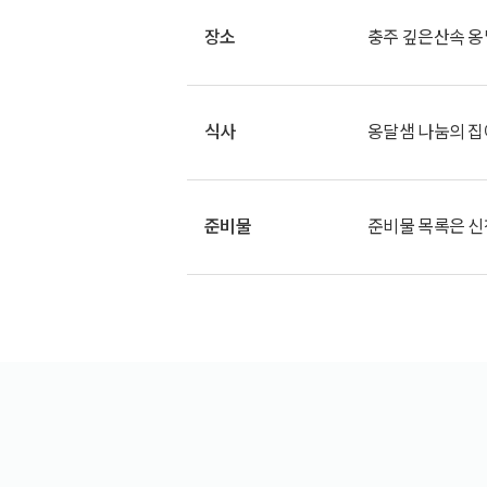
장소
충주 깊은산속 
식사
옹달샘 나눔의 집
준비물
준비물 목록은 신