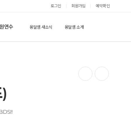
로그인
회원가입
예약확인
옹달샘 스테이 예약
원연수
옹달샘 새소식
옹달샘 소개
옹달샘 이야기
옹달샘 둘러보기
에듀힐링’(개인)
보도기사
도움방
참여후기
검색
자유게시판
)
 BDS!!