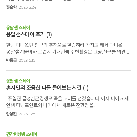
보내면서 자숙의 시간을 갖기도 하고 위로를 보내면서 말이다.
건물이 어디인지 몰라 왔다갔다 다니다 물어서 건물을 찾아가게
정순화
2023.12.24
하지만 올해는 우리 가족만을 위한 조금은 특별한 크리스마스가
되었는데 들어서자마자 포근함이 느껴졌 다고나 할까 여튼
되기 위해 깊은산속 옹달샘을 찾게 되었다.그동안 가족간 상처가
설레임이 더 고조된 기분이였다. 짐가방과 함께 오리엔테이션을
되어 킬링이 되어 왔다면 이번 2박3일 동안만큼은 힐링의 시간이
하러 이동하여 조원별 앉게 되었는데 서로 인사를 나누며 팀원들
옹달샘 스테이
되기를 간절히 바랐기때문이다.멘토이신 고도원님을 뵈오니
중 팀장이 계셨는데 양미숙 지도사님 정말 나에게는 운명같은
옹달샘스테이 후기
(1)
그렇게 눈물이 났다10여년전 맘이 힘들었을때 숲속 걷기명상으로
분이시다 오생단의 입문을 잘 지도해 주셨고 나도 그러한 것에
한번 다녀왔던 친구의 추천으로 힐링하러 가자고 해서 다녀온
마음을 잡고 갔었는데, 이렇게 십년이 지나 몸과 마음이
인생 처음 도전함에 거부감이 없었다. 여러 명상프로그램 중
옹달샘겨울이라 그런지 기대만큼 주변환경은 그냥.친구들 의견이
만신창이가 된 오늘 고도원님을 곁에서 뵈니 반갑고 설레고 그냥
맨발걷기 아주천천히 걷는 그 기분이 나와 딱 맞는 멈춤 쉼
봄이나 가을에 다시오면 좋겠다하는 의견들 ★좋은점: 1. 밥하지
눈물이 줄줄 흘러내려 가족 소개하는 시간에 참느라 혼났다.
휴식할수있는 명상프로그램이였고. 싱잉볼 명상 프로그램도
박종금
2023.12.15
않고 수다떠는 여자들의힐링 2. 친구들과 수다만 떨어도
식사명상, 요가명상,스파명상 등 온세상이 하얀크리스마스
기억에 남는다. 그렇게 범위가 클줄몰랐는데 마음과 머리를
좋았는데 쉼사이에 느린요가 등 프로그램으로
시간들..고도원님의 말씀중에 ‘너무 들뜨지 않고, 너무 가라앉지도
가다듬을 수 있는 나의 내면을 들여다보는 계기가 되었다.
심심치않음 ★부족한점: 매번 다르겠지만 우리가 다녀온
않게...’네! 그렇게 저도 제자신을 잘 살피겠습니다.나자신 한해동안
춤과함께 명상은 불을 끈상태에서 하니까 정말 내 맘대로
옹달샘 스테이
아침밥은 진빵대신 삶은 계란이 좋았겠다 함. 닭죽에서 특유의
너무나 애썼다!누구보다 소중한 남편과 딸 고마워(하트)
움직이 고 까불어서 털어내는 그런 명상이였다. 마지막 으로
혼자만의 조용한 나를 돌아보는 시간
(1)
닭냄새로 받아놓고 못먹은 친구있음 ★개선해야할점: 까페에서
깊은산속옹달샘은 사랑입니다
고도원 원장님과의 대화시간 이 시골 촌 아낙 네 가 어디에서
1주일전 급성심근경생로 죽을 고비를 넘겼습니다. 이제 나이 51세
기대를 갖고 시켰던 시그니처 티 ㅡ 예술차.버섯차.또하나가??
이러한분을 뵐것이며 이런 좋은 말 씀과 함께 사랑하고 감사할수
인생 터닝포인트의 나이에서 새로운 전환점을
(세가지 주문) 예술차는 그래도 허브냄새가 나서 마실만 했는데
있을까 정말 마음의 풍 성함이 충만하기 그지없었다. 완전 현재
맞았습니다. 건강을 챙겨야 겠다는 생각에 오혜숙 생활단식
다른차는 슬라이스대추 두개 올라간 맹물인가? 했는데 꽃차를
나의 삶 사회생활.직장생활.가족.자녀.친구.지인 다 떠나 오로시
김상환
2023.11.25
대표님을 찾아뵈비위해 정말 우연히 들른 깊은산속옹달샘 꽤
배웠던 친구가 꽃차는 만들기만 힘들고 맛을 기대하긴 어렵다고...
나에게만집중하고 새로운 힐링으로 가뿐한 마음이 되어 돌아오는
오래전에 고도원님의 아침편지를 받아 읽어보았는데깊은산속
모두들 맹물맛에 못마시고 있다가 예술차 한방울씩 섞어서
길이 너무 가벼웠다고나 할까. 또 이런프로그램에 기회가 되면
옹달샘 이라는 명상힐링 센터를 전혀 몰랐습니다. 아뭏든 우연히
허브맛으로 마심.. 꽃차 종류는 다도프로그램을 만들어서
빠른시일 내 가족들과 함께하고 싶고 만성. 고질병 류마티즘으로
건강명상법 스테이