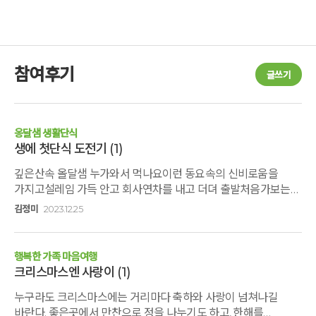
참여후기
글쓰기
옹달샘 생활단식
생에 첫단식 도전기
(1)
깊은산속 올달샘 누가와서 먹나요이런 동요속의 신비로움을
가지고설레임 가득 안고 회사연차를 내고 더뎌 출발처음가보는
동네 창원에서 2시간30분 그때까지도 "오생단"이 무엇인지
김정미
2023.12.25
"고도원"이 성명인지 지명인지 전혀 알지못하고 무지의 상태였다.
순우한 건지 나의 앞에 놓인 것에 만 관심이 있는지 난 정말
아무것도 모른체 오로지 쉼이 필요해서 지금 현재를 잠시 멈추고
행복한 가족 마음여행
싶어서 지인의 소개로 고도원의 아침편지라는 검색으로 12월
크리스마스엔 사랑이
(1)
단식 프로그램을 신청하게 된것이다. 지인이신분은 시골
누구라도 크리스마스에는 거리마다 축하와 사랑이 넘쳐나길
여성면장님 을 퇴직하신분인데 최근 가까운 사이로 발전하게
바란다. 좋은곳에서 만찬으로 정을 나누기도 하고, 한해를
되었고 인생선배로 의지하게 되었다.처음입구에서 접수하는