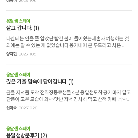
정숙이
2023.11.06
취하고비내섬을고도원님과 함께 함으로오롯이주말을옹달샘을
만난듯그렇게 쉼 하고돌아왔습니다정갈한음식과카페에서
마셨던 차한잔비가오면
옹달샘 스테이
힘들거라는기우도함께한모든분들의마음기도덕분으로느림보걷
살고 갑니다.
(1)
기 명상 요가 용서의길또한더없이 좋았던
나한테는 안올 줄 알았단 빨간 불이 들어왔는데혼자 여행하는 것
옹달샘가을음악회고도원님의 멋진노래소리에흠뻑취했던
외에는 할 수 있는 게 없었습니다.용기내어 문 두드리고 처음
시간과 함께되돌아 보고싶은 멋진시간이였습니다일상의 시간을
와봤습니다.혼자 있어도 불편함이 전혀 없는 고요하고 편안한
뒤로한채스파 찜질. 침실 화장실 모든것들에아침지기님들의
양지현
2023.11.05
곳이었습니다.나를 표현하지 않아도 되고 말하지 않아도 되고
수고로움에 감사드립니다 앞으로 이런시간을 또
웃지 않아도 되었습니다.아무도 나를 궁금해하지 않고
즐겨보고싶습니다 멋진날 멋진분들과함께한2023년
평가하지도 않는 우주 밖의 공간같은 곳이었습니다.잘 쉬고 잘
느림보명상감사와고마움 전합니다
옹달샘 스테이
먹고 잘 울다 갑니다.음악회에서 너무 오열해서 죄송합니다...
깊은 가을 맘속에 담아갑니다
(1)
다음에도 꼭 혼자 오고싶습니다.치유의 공간이 있다는 것에
금욜 저녁쯤 도착 전직장동료샘들 4분 옹달샘도착 공기마저 달고
감사합니다.
단풍이 고운 모습에 와~~맛난 저녁 감사히 먹고 산책 카페 너~~무
행복한시간 이야기나누다. 푹자고? 아침 새벽 산책 참좋은
신미숙
2023.10.28
옹달샘 예쁜모습들 사진찍기 바쁘고 충분히 온몸으로 충만하게
느끼고 좀일찍 퇴소 쪼금 아쉽 ᆢ담에 또 뵙겠습니다$
옹달샘 스테이
옹달샘방문후기
(2)