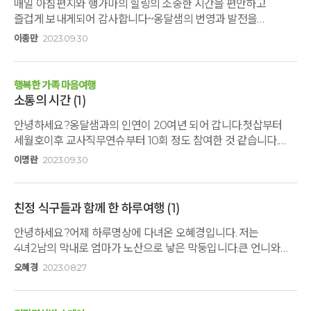
매일 아침편지와 행가마의 힐링의 소중한 시간을 편안하고
즐겁게 보내게되어 감사합니다~옹달샘의 번영과 발전을
기원합니다~^^
이종만
2023.09.30
행복한 가족 마음여행
소통의 시간
(1)
안녕하세요?옹달샘과의 인연이 20여년 되어 갑니다.첫삽부터
세월호이후 교사직무연슈부터 10회 정도 참여한 것 같습니다.
결혼한 아들과 예쁜새아기를 위해 준비한 툭별한 추석!함께
이명란
2023.09.30
참여한 가족 모두 만족했고, 좀더 사로흘 이해하고 배려하는
소통의 시간이자, 행복한 가족 마음여행 시간이었습니다. 좋은
공간, 건강하고 맛있는 음식 , 좋은 프로그램으로 행사마를
친정 식구들과 함께 한 하루여행
(1)
기획하고 진행해주신 고도원님과 마을지기분들께 진심으로
감사드립니다.앞으로 깊은산속 옹달샘이 더욱 번창하길
안녕하세요?어제 하루명상에 다녀온 오혜경입니다. 저는
기원하며--한번 더 감사드립니다.항상 건강하고 행복하세요.
4녀2남의 막내로 엄마가 노산으로 낳은 막둥입니다.큰 언니와는
오늘도 ❤️
나이 차이가 꽤 나죠. 큰 언니가 올해 76세,작은언니가 73세그
오혜경
2023.08.27
밑으로 69세 큰오빠가 올 이른 봄에빛이 되어 왔던 곳으로
되돌아가셨답니다. 일찍 돌아가신 아부지 대신결혼식날 내 손을
잡고 식장에 들어갔던큰오빠와의 이별이 저는 오랜 시간