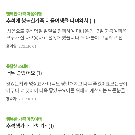
명절이 되었다. 같이 춤추며 웃을수 있었고 서로에게 위로와
칭찬을 전할수 있어서 행복한 시간이었다. 가족들이 웃는 모습을
행복한 가족 마음여행
가장 많이 본 시간이었고 며느리들도 함께 즐거운 시간을 보낸
추석에 행복한가족 마음여행을 다녀와서
(1)
명절이었다.
처음으로 추석명절 일탈을 감행하여 다녀온 2박3일 가족여행은
모두가 잘 다녀왔다고 흡족해 했습니다. 두 아들이 고등학교 진학
후 떨어져 지낸 10여년 동안 거의 집에 왔다가는 손님처럼
윤여임
2023.10.01
살았는데… 운전하여 여행하기 좋은 적당한 시간에, 이 좋은
계절에, 각자 바쁜 일 잠시 내려놓고, 담소의 시간도 갖고,
옹달샘에서 각기 다른 사연을 지닌 가족들과 함께하는 특별한
옹달샘 스테이
경험도 하고, 여러 명상도 함께 하며, 그냥 같은 공간 같은 시간
너무 좋았어요
(1)
함께 하는 것 만으로도 좋았던 시간이었습니다. 아침지기분들의
맛있는밥과 명상요가 마음도 평안해지고 너무 좋았어요모든곳이
진심과 정성에 감사드리며 행가마에 직접 혹은 간접적으로
너무나 깨끗하여 더욱 좋았구요이를 위해서 애쓰시는 모든분들
참여한 모든 분들에게 잊지못할 또 하나의 추억으로 남길 바라며
감사합니다
2023년 9월 29일 추석 보름달 소원이 이루어지길 바랍니다~
강숙자
2023.10.01
사랑합니다~ 감사합니다~
행복한 가족 마음여행
추석행가마 마치며~
(1)