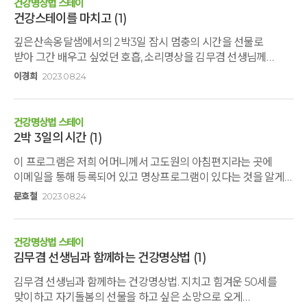
건강명상법 스테이
고통스러웠어요. 지금 언니들도, 작은 오빠도 올케언니도
건강스테이를 마치고
(1)
건강이좋은 상태가 아니라디톡스를 제대로 한 번 했으면 하는
깊은산속옹달샘에서의 2박3일 잠시 멈충의 시간을 선물로
간절함으로저는 생활단식명상캠프를 함께 하고 싶었으나 형부를
받아 그간 배우고 싶었던 호흡, 소리명상을 김무겸 선생님께
돌봐야 하는 언니는 외박을 할 수 없고,아직도 '단식'에 대해
지도받을 수 있어 기쁘고 감사한 시간이었습니다. 일상은 변함이
부정적인 생각을 하는 식구들이 있어서,(제가 단식을 하고 얼마나
이경희
2023.08.24
없지만, 잠시 숨고름을 통해 다른 시각으로 바라볼 수
건강해졌는지를 알면 달라질텐데어렸을때부터 언니들과
있음을. 행복을 원하지만, 현재의 고통을 변화시키려 하지 않고 그
나이차가 많으니 함께 살았던 적이 없어서언니들은 막내 상태를
고통을 가만히 내려놓고, 내 자신이 변화하면 상황이 행복을 위한
잘 모릅니다.) 우선 깊은산속옹달샘 하루명상이라도 함께
건강명상법 스테이
길로 안내해줄 수 있음을. 내 자신이 누구인가? 내 몸의
하고파식구들에게 제안을 했습니다. 하루명상은 단식을 하는
2박 3일의 시간
(1)
상태는? 이미 행복해진 것처럼, 이미 치유된 것처럼. 현상을
것이 아니라서 그런가 ㅋ모두들 흔쾌히 찬성하여
이 프로그램은 저희 어머니께서 고도원의 아침편지라는 곳에
그대로 바라볼 수 있는 용기를 가져봅니다. 깊은 산속, 새소리,
다녀왔답니다. 우리 작은 오빠는 워낙 유쾌한 사람인데올해 형을
이메일을 통해 등록되어 있고 명상프로그램이 있다는 것을 알게
바람 소리, 나무 향기 속에서 맛있는 자연 밥상과 스텝들의 조용한
잃고, 본인도 건강에 이상이 있어서많이 의기소침한
되고 난 후 시간 날 때 들려보라는 부탁을 받고 신청을 하게
프로그램 진행 덕분에 한결 가벼워진 마음으로 삶의 터전으로
상황이라 하루지만 명상 프로그램이 오빠와 얼마 전 수술을 한
문호철
2023.08.24
되었다. 그리고 드디어 2박 3일간의 일정이 시작되었고 통나무
출발합니다. 그동안 고맙습니다. 다음에 좋은 프로그램으로 또
큰언니에게 너무 힘들면 어쩌지?? 걱정도 있었습니다.
명상, 호흡 명상, 소리명상 등 감사의 설명에 따라 진행 되었는데
만나 뵙겠습니다. 깊은산속옹달샘 건강하십시오.
그래서힘들면 프로그램에 참여하지 않고, 쉬어도 된다고 얘길
특히 둘째 날 오후 진행된 통나무 명상 프로그램이 통나무 봄으로
했었고요. 그리하여 5남매가 된 친정식구들과 올케언니
건강명상법 스테이
머리부터 발끝까지 전신을 마사지하며 긴장이 싹 풀리고 심신이
2명, 그리고 친구 같은 조카랑 총 8명이 함께
김무겸 선생님과 함께하는 건강명상법
(1)
가벼워짐을 느꼈고 식사 또한 화학조미료 없이 건강한 식재료로
했습니다. 걷기명상을 시작하는 장소인둥그런 나무 무대위에서
김무겸 선생님과 함께하는 건강명상법. 지치고 힘겨운 50세를
만든 음식이 매끼 부페식으로 차려져 다음에도 시간 날 때 한 번씩
함께 하는 우릴 큰오빠가 내려다 보았을 것 같아요.큰오빠는 빛이
맞이하고 자기돌봄의 선물을 하고 싶은 소망으로 오게
들릴 수 있었으면 한다.
되었으니까요.올케언니를 보면서는 빙그레 웃었을지도