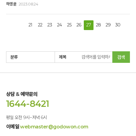
되었습니다. 선생님과 함께 하면서 나의 지 난 시간들이 수단의
몰라요.'흠,,, 나 없이도 잘 있구만. 그간 고생했네.' 하면서요. 오늘
하명윤
2023.08.24
삶을 살아왔다는 것을 알게 되었고 수련을 마치는
아침 가족 단톡방에 올라온 글을 캡처해봅니다. 후기를 달라고도
시간이 다가오고, 지금의 삶이 목적의 시간이 되어야 한다는 것을
하지 않았는데이렇게 알아서들?? 써 주셔서제가 여기에 후기를
채워서 돌아갑니다. 선생님의 명상 속에서 자기돌봄의 기쁨을
안 쓸수가 없네유..ㅋㅋㅋㅋ 작은 오빠는 제가 권유한
21
22
23
24
25
26
27
28
29
30
알았고 호흡명상을 하면서 감사함을 느낄 수 있었습니다.
맨발걷기도 하고 있답니다. 맨발걷기 열심히 했더니, 왼쪽 아프던
영정좌관을 하는 선생님의 모습에서는 한 송이 백련이 피어 있는
어깨가 훨씬 좋아졌다고,,, 얘길 해 주더라구요. 옹달샘에서 걷기
듯 경이로웠습니다. 2박 3일의 시간 속에 큰 기쁨과 감사, 그리고
명상을 할 때에도 우리들은 맨발로 걸었습니다. '징!!!" 소리가
언니에 대한 깊은 은혜가 있었다는 것을 마음으로 느끼며 그
나면 걷던 걸음 멈추고 그대로 멈춥니다. 풀벌레 소리가 커져요.
은혜를 씨앗 삼아 건강하게 생활 명상도 하다가 다시 10년 후
지금 친정식구들과 함께 한 이 자리가 너무나 기쁘면서도 우리
검색
옹달샘을 볼 수 있기를 소망해 봅니다. 김무겸 선생님의 건강과
오빠가 불편해 하면 어쩌지? 걱정하는 나를 봅니다. 징!! 다시
스탭 선생님들께 다시 한 번 감사함은 글로
걷습니다. 몸체에 이끼가 가득 붙어 있는 나무가 눈에
대신합니다. 사랑합니다. 감사합니다.
들어옵니다. 청량한 초록 빛깔 이끼가 우아한 코트처럼 보입니다.
계곡물을 만납니다. 시원한 물에 잠시 발을 담급니다. 다시
걷습니다. 한 발 한 발 느리게 느리게 천천히 천천히 하루
상담 & 예약문의
경험이지만 우리 식구들에게 충만한 경험이 되게 해 준 옹달샘
1644-8421
가족 여러분께 진심으로 감사합니다.
평일 오전 9시~저녁 6시
이메일
webmaster@godowon.com