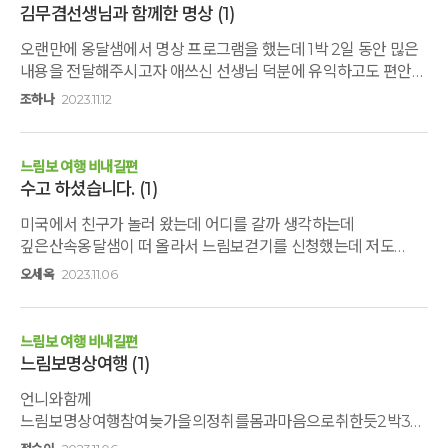
찾은 이곳에서 너무나도 감사하게도 고도원님과 오혜숙님과
거기에서나 활용해야 할듯 후기써달라고 문자 왔다 했더니
가족력이 있어 늘 걱정인데 모두 함께 참여해서 모두가 건강하고
김무겸선생님과 함께한 명상
(1)
한자리에서 점심 식사를 하며 대화를 나눌 기회가 있었고 짧지만
차이야기 꼭 하라고..
행복한 삶을 누리고픈 목표가 생겼다.
오랜만에 옹달샘에서 명상 프로그램을 했는데 1박 2일 동안 믾은
뜻깊은 시간이었습니다. 우연히 찾았지만 주변공기와 기운이
내용을 전달해주시고자 애쓰신 선생님 덕분에 유익하고도 편안한
하루 묵고 싶었고 다행히방 하나가 비어 스테이를 신청하고 홀로
휴식의 시간으로 재충전 하고 왔습니다.변함없눈 맛난 밥상,
돌아보는 시간을 갖고 있습니다 건강과 마음의평화 나 자신을
조하나
2023.11.12
친절한 아침기지님들, 깨끗한 숙소와 첨으로 스파까지 경험하고
돌아보는 시간 렐쓰웲스피쓰 3쓰를 추구하는 오늘입니다
와서 곧 다시 찾고 싶어 지네요.담에는 옆지기랑 꼭 함께 하고
싶습니다2박 3일 프로그램으로 다시 가고 싶어요. 감사합니다 ^^
느림보 여행 비내길편
수고 하셨습니다.
(1)
미국에서 친구가 놀러 왔는데 어디를 갈까 생각하는데
깊은산속옹달샘이 떠 올라서 느림보걷기를 신청했는데 저도
좋았지만 친구가 너무 좋아하는 모습을보며 정말 잘 왔구나 생각
오세옥
2023.11.06
했어요.함께 먹고 자고 걸으며 몰랐던 마음속 이야기도털어
놓으며 함께 아파하고 함께웃던 순간이 벌써 그립네요.덤으로
깜짝선물 작은 음악회 너무 좋았어요.함께 했던 스텦들 그곳에서
느림보 여행 비내길편
만난분들정말 좋았고 수고 많으셨어요.
느림보명상여행
(1)
언니와함께
느림보명상여행참여늦가을의정취를몸과마음으로취한듯2박3일
이였습니다주변경치에취하고 아침지기분들의배려와격려에