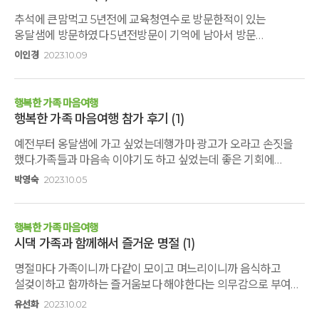
추석에 큰맘먹고 5년전에 교육청연수로 방문한적이 있는
옹달샘에 방문하였다 5년전방문이 기억에 남아서 방문
하기로했지만. 개별방문이어서 큰기대를 하지 않았다. 모든곳이
이인경
2023.10.09
제경험으로는. 2번째는 처음보다 감동이 줄어들고. 횟수가
거듭될수록 실망을 하게되어 결국은 발길을 멈추게. 되더라구요
~~그런데 옹달샘은 개별 방문이었 는데도 처음의 감동을 그대로
행복한 가족 마음여행
느낄수 있어서 더. 감동적이었습니다~~ 편안한 복장과 음식,
행복한 가족 마음여행 참가 후기
(1)
프로그램, 잘가꾸어 진. 산책코스등 편안하게 쉴수 있어서
예전부터 옹달샘에 가고 싶었는데행가마 광고가 오라고 손짓을
좋았습니다 부모님과 함께 오면 좋겠다는 생각 이 들었습니다.
했다.가족들과 마음속 이야기도 하고 싶었는데 좋은 기회에
감사합니다 추신: 메일주소 바꿔주세요. 여행 신청 하려고하니
가족들이 좀 시큰둥하게 가겠다고했지만 행복했다. 옹달샘
옛날 메일로 등록이되어 있어서 신청이 안됩니다
박영숙
2023.10.05
아침지기들의 상냥하고 친절함자연건강 밥상상황에 맞는
프로그램들...(전문가님들의 프로그램 진행)시원한 스파좋은
자연환경가족 사진까지 인화해 주시고 원본사진도
행복한 가족 마음여행
보내주시는배려심 있고 섬세한 마음 모든것이 내 맘에 쏙 드는
시댁 가족과 함께해서 즐거운 명절
(1)
행가마여행 남편은 기사만 하겠다고 왔는데모든 프로그램
명절마다 가족이니까 다같이 모이고 며느리이니까 음식하고
참석하며 만족한 얼굴딸은 진솔한 이야기 나누기 시간에 눈물
설겆이하고 함까하는 즐거움보다 해야한다는 의무감으로 부여된
줄줄... 집에와서도 건강밥상 생각이... 지인들께 강추하고 싶은
시간을 보냈었다. 이번엔 행가마 참여하면서 같이 먹고 같은
행가마입니다 좋은 프로그램 만들어서 행복하게
유선화
2023.10.02
몸짓을 하고 같이 이야기 나누며 진심으로 함께 시간을 보내는
해주셔서감사합니다사랑합니다아리아리!!!