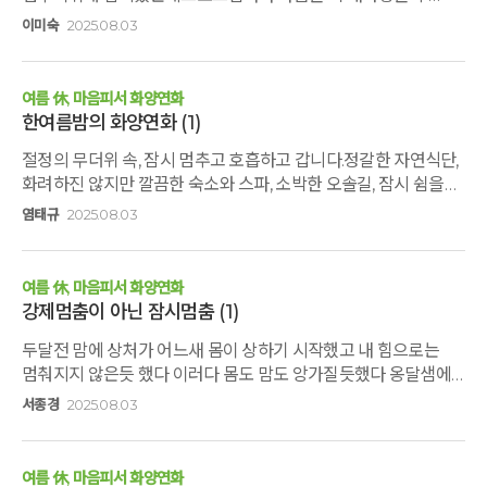
있게해주셔서버리므로 충전이 되는 경험하는
이미숙
2025.08.03
시간이었습니다고도원님과 만남도 좋았고노래선물도
감사했습니다화를버리고 화를 피우는 일상이
되기를 희망해봅니다작년 숲멍스테이의 친절한 아침지기
여름 休, 마음피서 화양연화
선생님들다시 만나 너무 반가웠습니다다음에 다른 계절에 다시
한여름밤의 화양연화
(1)
찾아가겠습니다 사랑합니다감사합니다
절정의 무더위 속, 잠시 멈추고 호흡하고 갑니다.정갈한 자연식단,
화려하진 않지만 깔끔한 숙소와 스파, 소박한 오솔길, 잠시 쉼을
주는 명상프로그램들... 짧지만 한박자 쉬고 충전해서 갑니다!
염태규
2025.08.03
여름 休, 마음피서 화양연화
강제멈춤이 아닌 잠시멈춤
(1)
두달전 맘에 상처가 어느새 몸이 상하기 시작했고 내 힘으로는
멈춰지지 않은듯 했다 이러다 몸도 맘도 앙가질듯했다 옹달샘에
와서야 비로소 멍출수있었다호흡하고 명상하고 걷고 먹고 마시고
서종경
2025.08.03
나누면서 조금씩 회복되어갔다다시 시작할수있는 전환점이
되었다고맙고 감사합니다
여름 休, 마음피서 화양연화