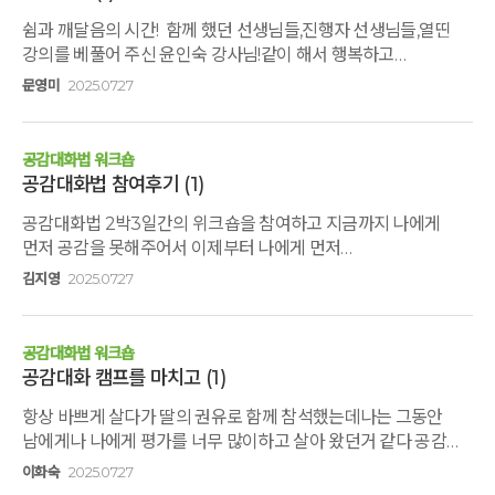
하루 3끼의 건강한 밥상과 늘 세심한 배려로 수강생들을 잘
쉼과 깨달음의 시간! 함께 했던 선생님들,진행자 선생님들,열띤
보살펴주신 아침지기 스텝분들께도 진심으로 감사드립니다.
강의를 베풀어 주신 윤인숙 강사님!같이 해서 행복하고
감사했습니다^^
문영미
2025.07.27
공감대화법 워크숍
공감대화법 참여후기
(1)
공감대화법 2박3일간의 위크숍을 참여하고 지금까지 나에게
먼저 공감을 못해주어서 이제부터 나에게 먼저
해주어야겠다 여기서 배운 공감대화법을 연습해서 잘 활용했으면
김지영
2025.07.27
좋겠다. 먼저 나의 욕구가 무엇인지 나를 먼저 이해하고 관찰하고
사랑해야 겠다. 공감대화법 프로그램 과정에서 같이 참여한 모든
분들께 감사드립니다^^
공감대화법 워크숍
공감대화 캠프를 마치고
(1)
항상 바쁘게 살다가 딸의 권유로 함께 참석했는데나는 그동안
남에게나 나에게 평가를 너무 많이하고 살아 왔던거 같다 공감
대화법을 배우고 나니 앞으로는 아니 대신에 그래 그런데 대신에
이화숙
2025.07.27
그래서로 어휘를 바꾸어 봐야 겠다고 생각했다 조금더 긍정적인