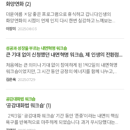
화양연화
(2)
더운여름 ㅈ담 좋은 프로그램으로 휴식하고 갑니다.인생의
화양연화의 시점이 언제 인지 다시 한번 실감하고 느껴보는
시간감사합니다.
이장미
2025.08.03
성공과 성장을 부르는 내면혁명 워크숍
큰 기대 없이 신청했던 내면혁명 워크숍, 제 인생의 전환점이 되었습니다.
처음에는 큰 의미나 기대 없이 참여하게 된 1박2일의 내면혁명
워크숍이었지만, 그 시간 동안 긍정의 에너지를 함께 나누고,
서로의 불안을 공감하며 저는 제 안의 성장의 동력을 발견할 수
김은옥
2025.07.29
있었습니다. 워크숍이 끝난 뒤 이어진 4주간의 줌 소통과
오픈채킹방에서의 다짐들 또한 바쁜 일상과 힘겨운 삶속에서
다시금 나 자신을 일으켜 세우는 힘이 되어 주고
공감대화법 워크숍
있습니다. 조건화된 행복이 아닌, '지금 여기'에 머물며 느낄 수
'공감대화법 워크숍'
(1)
있는 진짜 행복을 추구 하고 싶은 분들, 내면의 변화는 생각보다
2박3일 ' 공감대화 워크숍' 기간 동안 ‘존중’이라는 내면의 핵심
가까운 곳에서 시작될 수 있습니다.
욕구를 반복적으로 마주하게 되었습니다. 과거 무시당했다는
감정이 실제 상황이 아닌 해석에서 비롯된 것임을 인식하며,