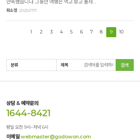
만족했습니다. 그동안 여행은 먹고 보고 놀자
였다면옹달샘에서는 건강한 식단과 함께 마음을 다스리고 휴식을
최소정
2025.07.17
즐기는 시간을 가질 수 있었습니다. 처음에는 내가 할 수
있을까라는 생각과아이도 처음 해보는 체험들로 두려움을
가지고있었지만그런 두려움 따위를 생각했다는 자체가 창피할
1
2
3
4
5
6
7
8
9
10
정도 였습니다. 그정도로 여유있게 나를 돌아볼 수 있는 시간을
가져볼 수 있었습니다. 1박2일동안 짧으면 짧고 길면 길수있는
시간동안3대모녀가 편안하고 안락한 시간을 잘 보내고
왔습니다. 그리고 건강한식단! 정말 최고였습니다.정말 맛있고
푸짐했습니다. 마지막으로 직원분들의 친절함에도
검색
감사드립니다. 기회가된다면 또 갈게요~^^
상담 & 예약문의
1644-8421
평일 오전 9시~저녁 6시
이메일
webmaster@godowon.com