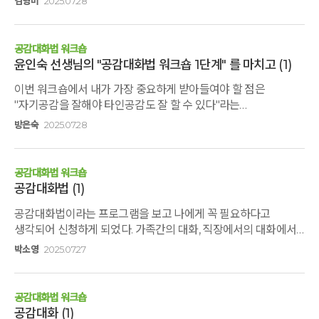
김영미
2025.07.28
자신에 대한 이해와 감정의 근원을 성찰할 수 있는 중요한 전환의
시간이었습니다.공감하는 대화를 통해 자기 인식과 타인과의
건강한 소통의 방향성을 다시 세우게 되었습니다. 좋은시간
공감대화법 워크숍
만들어주신 깊은산속 옹달샘,함께 했던
윤인숙 선생님의 "공감대화법 워크숍 1단계" 를 마치고
(1)
좋은선생님들과윤인숙강사님께 감사인사 드립니다.
이번 워크숍에서 내가 가장 중요하게 받아들여야 할 점은
"자기공감을 잘해야 타인공감도 잘 할 수 있다"라는
것이였습니다. 나는 살아오면서 타인에 대한 공감능력도 높고
방은숙
2025.07.28
사람들과의 소통에도 큰 문제없이 살아왔다고
생각했습니다. 그러나 이번 워크숍을 통해 그 동안 내가 했던
공감들은 진정한 것이 아니였다는 것을 알게 되었습니다. 이유는
공감대화법 워크숍
비폭력대화법의 원리를 따라가며 적용해보니 그 동안 스스로의
공감대화법
(1)
느낌이나 욕구에 대한 돌봄이 없었다는 것을 알게 되었기
공감대화법이라는 프로그램을 보고 나에게 꼭 필요하다고
때문입니다. 진정한 공감이 이루어지기 위해서는 먼저 내 자신의
생각되어 신청하게 되었다. 가족간의 대화, 직장에서의 대화에서
내면을 잘 관찰할 수 있어야 함을 알게 되었습니다. 그 과정을 통해
고민과 상처가 있었기에 조금이라도 소통에 도움이
필요한 것을 부탁할 수 있어야 함도 알게 되었습니다. 처음엔
박소영
2025.07.27
되지않을까라는 기대감도 있었다. 2박 3일 워크샵은
18시간(2박 3일)의 수업을 받으면 충분한 공부가 될 것이라고
공감대화법에 대한 기본 개념을 파악하는 시간이었고 기회가
생각했지만 워크숍이 진행될수록 좀 더 많은 공부를 해 보고 싶은
된다면 2단계, 3단계 워크샵에 참여해면서 자칼대화법을
생각이 들었습니다. 하반기에 계획하고 계신다는 2단계, 3단계
공감대화법 워크숍
기린대화법으로 바꾸고 싶다.
워크숍에도 꼭 참여하고 싶습니다. 이번 워크숍 중 만날 수 있었던
공감대화
(1)