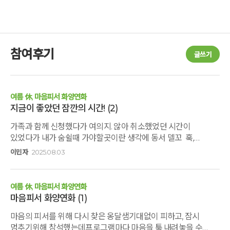
참여후기
글쓰기
여름 休, 마음피서 화양연화
지금이 좋았던 잠깐의 시간!
(2)
가족과 함께 신청했다가 여의지. 않아 취소했었던 시간이
있었다가 내가 숨쉴때 가야할곳이란 생각에 동서 델꼬 훅,
다녀왔어요,깔끔한 숙소와 정갈한 식사가 좋았고요.벼르다간
이민자
2025.08.03
휴식이지만 좋은 기억으로 오래오래 간직할겁니다,
별밤,tv없는공간,스파정보, 예쁜들꽅들.던져져놓인 꽃이 이쁜줄
미쳐몰랐어요 사랑합니다.동서가 고맙대요 ㅎ...
여름 休, 마음피서 화양연화
마음피서 화양연화
(1)
마음의 피서를 위해 다시 찾은 옹달샘기대없이 피하고, 잠시
멈추기위해 참석했는데프로그램마다 마음을 툭 내려놓을 수