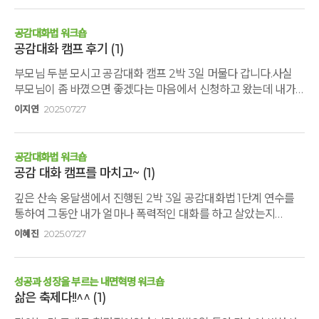
대화 방법으로 더 기린의 마음으로 살아야겠다... 너무 힐링되고
즐거운 시간이었다
공감대화법 워크숍
공감대화 캠프 후기
(1)
부모님 두분 모시고 공감대화 캠프 2박 3일 머물다 갑니다.사실
부모님이 좀 바꼈으면 좋겠다는 마음에서 신청하고 왔는데 내가
나한테 하는 대화법 변화에 에너지를 집중하는 게 가장
이지연
2025.07.27
중요하다는 걸 다시한번 배우고 갑니다.부모님 두분도 일상에서
벗어난 여유로움을 경험하셔서 좋다고하시니 만족스럽습니다.
다음에 또 좋은 기회로 또 올게요!! 좋은 프로그램 좋은 장소 좋은
공감대화법 워크숍
사람들 모두 감사합니다: )
공감 대화 캠프를 마치고~
(1)
깊은 산속 옹달샘에서 진행된 2박 3일 공감대화법 1단계 연수를
통하여 그동안 내가 얼마나 폭력적인 대화를 하고 살았는지
깨달았습니다. 이곳에서 배운 공감 대화법을 가정과 일터에서
이혜진
2025.07.27
실천하여 내게 소중한 이들과 더 좋은 관계를 맺으며 더욱
행복하게 살겠습니다. 좋은 강의로 큰 배움과 깨우침을 주신
윤인숙 작가님과 머무는 내내 살뜰하게 살펴주신 아침지기님들께
성공과 성장을 부르는 내면혁명 워크숍
깊은 감사의 마음 전합니다.
삶은 축제다!!^^
(1)