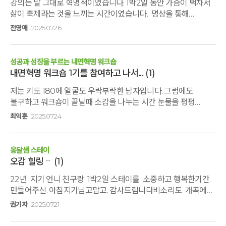
강의는 말 그대로 혁명적이였습니다. 1박2일 동안 가슴이 벅차서
삶이 축제라는 것을 느끼는 시간이였습니다. 명상을 통해
부정적인 감정들을 툭 털어버리고 강의를 통해 나를 만나는
전영애
2025.07.26
시간이였던것 같아요. "내가 살아가는 것이 경험이다."라고
들었을때는 그 말에 잠시 머물게 되었고 마음이 편안해졌어요.
그리고 기쁨이 찾아오더라구요~ 그동안 알게 모르게 내가
성공과 성장을 부르는 내면혁명 워크숍
긴장하면서 살았었구나 라는 것을 자각하게 되었네요. 즐겁고
내면혁명 워크숍 1기를 참여하고 나서...
(1)
유쾌한 삶으로 안내해 줘서 감사합니다.
저는 키도 180에 얼굴도 우락부락한 남자입니다. 그럼에도
불구하고 워크숍이 끝날때 소감을 나누는 시간 눈물을 펑펑
흘렸습니다. 왜냐면 워크샵을 통해서 "그동안 나를 옥죄고 있던
최익훈
2025.07.24
'자아이미지'와 '무의식'에 더이상 휘둘리지 않겠다"고 결심했기
때문입니다. 한번 참여해보세요 절대 후회하지 않을것입니다.
옹달샘 스테이
오감 힐링ᆢ
(1)
22년 지기 언니 친구랑 1박2일 스테이를 소중하고 행복한기간.
만들어주신. 아침지기님고맙고. 감사드림니다비소리도 개곡에
물소리 자연에. 소리에. 힐링이되었습니다오감. 시간에. 마음에.
권기자
2025.07.21
소리. 나눔시간이. 자기를 들여다 보게되어 귀한시간이였습니다