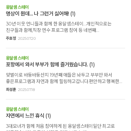
옹달샘 스테이
명상이 뭔데… 나 그런거 싫어해!
(1)
30년 이웃 언니들과 함께 한 옹달샘스테이…개인적으로는
친구들과 함께,직장 연수 프로그램 참여 등 네번째
방문이었습니다.이번 옹달샘스테이에 함께 한 언니들에게이런
주호정
2025.07.20
명상 센터가 있으니 함께 가자는 말에명상이 뭔데, 나 그런
정적인거 싫어해 하면서 극 거부감을 보였던 분들이 노란색
우산에 반하고 명상 프로그램에 또 한번 반하며 너무 행복했다고
옹달샘 스테이
저에게 이런곳에 데려와 줘서 너무 고맙다고 인사를 합니다.
포항에서 와서 부부가 함께 즐거웠습니다.
(1)
시골에 살기 때문에 이런 산골에 쉬러 간다는 건 상상도 못하던
맞벌이로 바둥바둥산지 19년째 애들은 놔두고 부부만 와서
일이었거든요몸을 살리는 밥상과 통나무명상, 털기명상, 크리스탈
좋은프로그램과 자연과 함께 힐링하고갑니다.편안하고 행복한
체험, 스파 명상 등 모든 프로그램이 좋았고 아침지기님들의
시간이였습니다.먼곳에 왔지만 더 값진 추억인듯합니다. 와이프도
친절함에 한번 더 감동했습니다.김두엽 작가님의 전시회도 너무
최성훈
2025.07.18
좋은시간되었다고 좋아하네요다시한번 깊은산속옹달샘에
감동적이었어요카페에서 독서에 열심이셨던 고도원선생님께
감사하고 보내준 포스코에도 감사합니다.직원으로써 다시한번
식사후사진촬영 부탁드렸더니 너무 반갑게 함께 해주셔서 정말
애사심을 느낍니다.
감사했습니다이번 스테이에서도 역시나 너무 좋은 추억이
옹달샘 스테이
남겨져서 아이들과 함께 옹달샘으로 휴가를 계획해 보려
자연에서 느낀 휴식
(1)
합니다감사합니다 고맙습니다
3대모녀가 함께 처음 참여하게 된 옹달샘스테이일단 최고로