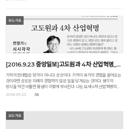
옹달샘’에서 休, 잠깐 멈춤을 통해 휴식하고 명상하며, 교육현장으로 돌아가
교육현장의 리더로서 행정실장의 역할을 재정립하고 리더쉽을 함양하는데
도움을 주고자 했다. 연수에 참여한 영광초등학교 안현진 행정실장은 “이번
연수를 통해 사색하고 명상하며 잠깐 멈춰 서서 자신을 바라봄으로써 몸과
보도자료
마음의 행복을 되찾고 모든 것에 대해 감사하는 마음을 갖게 됐다”며 소감을
밝혔다. 조성원 기자 jsw@eduyonhap.com
[2016.9.23 중앙일보]고도원과 4차 산업혁명_전영기의 시시각각
기억의 반대말은 망각이 아니다. 상상이다. 기억이 과거의 경험을 끌어오는
것이라면 상상은 미래의 경험하지 않은 일을 당겨오는 것이다. 생각의
방식을 약간 비틀면 통념이 이렇게 부서진다. 나는 요새 4차 산업혁명의
혁신적 에너지가 통념의 파괴에서 나온다는 생각을 하고 있다. 문제는
2016.09.23
56
창조적 파괴심을 어디서 퍼 올릴 것인가다. 나는 그 실마리를 매일 새벽
올라오는 e메일 한 통에서 찾게 되었다. ‘고도원의 아침편지’다. 2001년 8월
고도원의 아침편지는 기억의 반대말이 상상이라는 믿음에서 시작됐다.
e메일이 지금처럼 대중화되지 않았던 시절, 250명에게 보낸 첫 편지는
보도자료
오늘날 수신자가 350만 명으로 늘어났다. 그저 글쟁이였던 고도원은
‘아침편지 문화재단’의 이사장으로 변신해 있다. 2007년엔 충주 임·농지