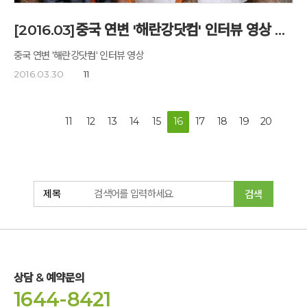
아카데미가 열린 가운데 손창남 시 당뇨추진단장이 충주 당뇨바이오사업에
대해 설명하고 있다. 손창남 당뇨추진단장은 “당뇨힐링캠프 휴(休)
[2016.03]중국 연변 '해란강닷컴' 인터뷰 영상 소개
아카데미는 휴식과 건강을 주제로 해 당뇨 등 만성질환 예방하기 위해
영상과 건강교육 체험 등을 준비했다”며 “교육을 통해 건강한 삶과
중국 연변 '해란강닷컴' 인터뷰 영상
공적생활의 재충전의 기회로 삼길 바라고 힐링 1번지 충주시를 더욱 알릴 수
2016.03.30
11
있도록 만들겠다”고 말했다. 깊은산속 옹달샘 유명근 실장은 “공무원 분들이
모든 것을 잊고 먼저는 자신을 알아가는 시간이 되기를 바란다”며 “당뇨에
대한 관심과 더불어 당뇨예방차원에서 프로그램에 몰입하기를 바란다”고
말했다. ▲ 24일 충주시 노은면에 위치한 '깊은산속 옹달샘'에서
11
12
13
14
15
16
17
18
19
20
당뇨치유캠프 충주 휴(休)아카데미가 열린 가운데 교육에 참여한
공무원들이 혈당측정 및 당화혈색소검사를 하고 있다. 충주 수안보에서 온
홍순혜 씨는 “친정어머니께서 당뇨로 22년 동안 고생하시면서 가족들 또한
고 위험군에 속해져 있어교육에 참여하게 됐다”며 “당뇨 가족이나 환자들이
당뇨에 어떤 음식이 좋고 하는지를 모르는 것이 많아 이 기회를 통해 확실히
검색
배워서 가족들에게 알려주려고 한다”고 밝혔다. 한편 당뇨힐링캠프 휴(休)
아카데미는 이날부터 26일까지 진행되는 1기를 시작으로 오는 11월 초까지
총 6기가 운영된다.
상담 & 예약문의
1644-8421