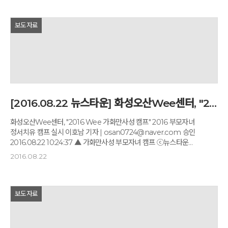
실시했다. 이번 연수는 충북 충주의 '깊은 산속 옹달샘'에서 실시하였는데
운영을 거쳐 참가자를 모집한 '서초구 아버지센터'는 신청자 쇄도로
관내 자유학기제 업무담당자의 상호 정보 공유와 학생 참여 및 활동 중심
대부분의 프로그램이 조기 마감됐다. '아버지 부재' 시대를 역설적으로
교실 수업 개선 방법을 탐색하고 향기명상과 걷기 명상을 통하여 2학기를
보도자료
상징하는 듯한 반응이다. 요즘 아버지는 집 밖에서는 치열한 경쟁, 집
활기차게 시작하는데 도움을 주고자 했다. 올해 처음으로 자유학기제를
안에서는 생계 부양자 역할을 요구 받으면서 갈수록 아버지로서 정체성을
운영하는 영광백수중학교 전호안 교사는 "이번 연수를 통해 인성교육과
잃고 있다. "남자는 20대부터 아버지가 될 수 있지만, 아버지 공부를 해서
행복교육에 기반을 둔 자유학기제 운영을 위한 교육과정 편성 방법과
아버지가 된 남자는 한 사람도 없다. 그냥 누군가를 만나서 사랑하고 아이
다양한 수업방법을 알게 되어 기쁘다"고 소감을 밝혔다. 영광교육지원청은
낳고 생활하면서 아버지로 불린다. 그러다가 지쳐 나자빠져도 쉬는 법조차
이번 자유학기제 교사 연수에 이어 2학기에는 학부모 연수도 실시함으로써
모르고 외톨이로 늙어가기 일쑤다. '아버지'에 초점을 맞춘 복지 정책이
학생들의 꿈과 끼를 키우기 위한 자유학기제의 성공적 현장 안착에 앞장 설
나와야 할 때다. 서초구 아버지센터가 그런 사회적 시스템을 구축하는
계획이다.
출발점이 되었으면 한다." - 아버지센터 프로그램을 총괄하는 기본 개념은
[2016.08.22 뉴스타운] 화성오산Wee센터, "2016 Wee 가화만사성 캠프"
무엇인가? "5가지 P로 요약했다. 사랑의 힘(Power), 꿈을 향한 열정
(Passion), 존경받는 아버지(Pride), 계획 있는 삶(Plan), 그리고 노는
화성오산Wee센터, "2016 Wee 가화만사성 캠프" 2016 부모자녀
즐거움(Playing). 가족들에게 큰 힘이 되어 주는 사랑, 꿈을 갖게 하는 열정,
정서치유 캠프 실시 이호남 기자 | osan0724@naver.com 승인
가장의 긍지가 아버지 가슴에 살아 있어야 한다. 그리고 삶에 대한 계획을
2016.08.22 10:24:37 ▲ 가화만사성 부모자녀 캠프 ⓒ뉴스타운
가지고 있고, 노는 즐거움을 아는 아버지. 이 다섯 가지 생각과 감정을
경기도화성오산교육지원청 Wee센터는 지난 20일(토) 충청북도 충주시
2016.08.22
아버지의 가슴에 심어 주려 한다." - 요즘 아버지들은 정말 놀 줄 모른다. 술
소재 깊은산속옹달샘 명상센터에서 "2016 Wee 가화만사성 부모자녀
마시고, 노래방 가고 그러다가 이상한 실수도 저지르고…. "그렇다. 일하고
캠프"를 진행하였다. 화성오산 관내 초등학교에 재학 중인 학생과 학부모
성취하는 기쁨도 크지만 일상에서 가장 큰 기쁨은 노는 즐거움이다. 그런데
2인을 한 팀으로 구성하여 총 15팀이 참여한 본 캠프는 부모와 자녀 사이에
어떻게 노는 게 잘 노는 것인지 모른다. 아버지다운 풍류가 사라지고 있는
존재하는 다양한 어려움을 극복하는데 목적을 두었다. 숲속 산책, 명상
보도자료
거다. 시 한 수 읊고 기타 한 곡조 멋지게 칠 수 있는 그런 즐거움을
프로그램, 고도원의 아침편지로 유명한 고도원 씨의 특강 등을 통하여
아버지센터에서 키워 주고 싶다." - 어떻게 프로그램화할 수 있을까? "지금
부모와 자녀가 서로 소통하고, 공감대를 형성하고, 정서 및 심리적 치유를
여러 프로그램을 짜놨지만 이게 완성은 아니다. 장이 서면 사람들이 모이고,
도모하였다. 사춘기를 겪는 자녀문제로 참여한 어머니는 "비록 짧은