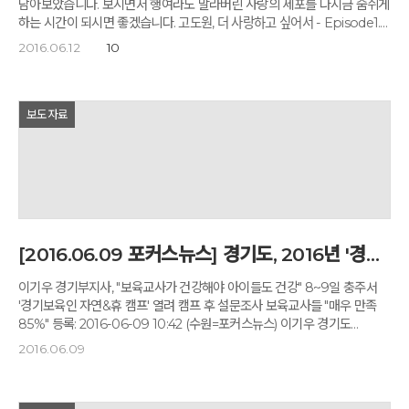
Photographer 김두현
담아보았습니다. 보시면서 행여라도 말라버린 사랑의 세포를 다시금 숨쉬게
학교생활을 하는데 한 발자국 내딛는 시간이 되었기를 바란다"고 밝혔다.
하는 시간이 되시면 좋겠습니다. 고도원, 더 사랑하고 싶어서 - Episode1.
홍종윤 기자 jyhong@jbnews.com / 세종
기적, 당신을 만난 것이 고도원, 더 사랑하고 싶어서 - Episode2 연습,
2016.06.12
10
사랑도 연습이 필요해
보도자료
[2016.06.09 포커스뉴스] 경기도, 2016년 '경기보육인 자연&휴 캠프' 열려
이기우 경기부지사, "보육교사가 건강해야 아이들도 건강" 8~9일 충주서
'경기보육인 자연&휴 캠프' 열려 캠프 후 설문조사 보육교사들 "매우 만족
85%" 등록: 2016-06-09 10:42 (수원=포커스뉴스) 이기우 경기도
사회통합부지사는 보육교사를 격려 및 응원하는 시간을 가졌다. 9일
2016.06.09
경기도에 따르면 이 부지사는 8, 9일 충북 충주 깊은산속 옹달샘
명상센터에서 개최된 제2차 '2016년 경기보육인 자연&휴 캠프'를 찾아
참여 보육교사들을 격려하고 명상프로그램에 동참하는 등 보육교사들과