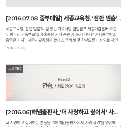
나누어 운영된다. 경북본부장 권광혁 hyun@schooli.kr
겪어본 이들은 안다. 서로의 체온이 얼마나 따뜻한지 추웠던 사람은 안다.
옹달샘'에서 몸 풀기 마음 풀기 활동과 힐링 무브먼트, 힐링허그 사감 포옹
비채와 사감, 우리들 일상에서도 잊지 않고 곱씹으면 좋겠다. 문화, 명상,
일정을 진행했다. 참가자들은 "처음엔 다소 어색했던 부모 자녀간의 다양한
휴식 등의 공간으로 구회된 건축물은 어느 것 하나, 같은 모양이 없지만
체험활동을 통해 가족 간 화합과 의사소통 기회를 제공 받았으며, 끝날 즈음
[2016.07.08 중부매일] 세종교육청, '잠깐 멈춤'의 쉼 있는 가족사랑 힐링캠프
조화롭게 어울린다. 모두 다른 생김새와 성격이지만 어울려 사는 우리네 삶
사랑한다는 말이 익숙한 가족으로서 가족 간의 사랑을 재발견 할 수 있었던
같다. 꿈꾸는 다락방, 네잎클로버 집, 명상의 집, 내 마음의 북극성 등의
시간이었다"고 전했다. 추후활동은 11월 중 진행 될 예정이다.
세종교육청, '잠깐 멈춤'의 쉼 있는 가족사랑 힐링캠프 세종아람센터 주관
이름으로 불리는 건축물마다 아침편지를 응원하고 지지하는 사람들의
'아람두리 가족캠프'열어 홍종윤 기자 승인 2016.07.19 14:29 [중부매일
마음이 힘이 되었다. 볏짚과 황토로 세운 명상의 집은 명상 프로그램이
홍종윤 기자］세종시교육청이 관내 초·중학생 및 학부모를 대상으로 자연과
진행되는 가장 중요한 공간이다. 책 읽기에 취미가 없는 이들도 이곳에서는
하나 되는 치유와 명상의 시간, 부모와 함께하는 소통과 화합의 1박 2일을
읽고 싶은 마음이 절로 드는 도서관도 꼭 방문해야할 곳이다. 나눔의
2016.07.08
보냈다. 세종시교육청은 "아침편지명상센터인 충주 깊은산속 옹달샘에서
집에서는 깊은 산속 옹달샘이 자랑하는 건강식 밥상이 차려진다. 조미료를
관내 초·중학생 및 학부모 17가족 34명을 대상으로 '아람두리 가족캠프'를
쓰지 않은 식단은 삼시 세끼를 꼬박 먹어도 전혀 부담스럽지 않다. 아침은
실시했다고 18일 밝혔다. 이번 캠프는 학교폭력피해전담기구인
신선한 야채와 과일, 점심은 매일 다른 자연식으로, 저녁은 제철 재료의
세종시교육청 세종아람센터에서 주최한 것으로, 학교폭력 예방 및 가족관계
보도자료
푸짐한 식단으로, 머물다 간 이들이 제일 생각나는 하나라고 하니 그 맛은
개선을 목적으로 치유·명상·회복을 주제로 추진됐다. 주요 프로그램으로는
두말하면 잔소리일 것이다. 어디 채우는 것 뿐인가. 비채명상, 잠깐멈춤 등의
몸 풀기 마음 풀기, 웃음명상, 힐링허그 사감포옹, 칭찬명상 등이 진행돼
생활명상과 부부가 참여하면 좋을 ‘옹달샘 부부학교’, 옹달샘을 운영하며
바쁘고 경쟁적인 일상에서 벗어나 '잠깐 멈춤'의 진정한 '쉼'을 참가자들에게
이곳을 거쳐간 이들의 변화를 응축시킨 ‘녹색뇌 해독코드’ 등 시간과 상황에
제공해 열렬한 호응을 얻었다. 또한 학생과 학부모가 같이 참여하며 그 동안
따라 선택할 수 있는 프로그램이 다양하다. 남들이 알아주는 거창한 일을
미처 깨닫지 못했던 가족 간의 끈끈한 사랑과 유대감을 다시금 일깨우는
하지 않아도 좋다. 이곳에 머물며 책을 읽고 휴식을 취하고 밥을 먹는 일
계기가 됐다. 특히 자연 건강식의 정성어린 식사만으로도 위안 받을 수
자체로도 에너지가 담뿍 채워진다. 한 사람의 꿈이 빚어낸 놀라운 곳. 깊은
있게끔 '힐링푸드'를 제공해 캠프의 즐거움을 한껏 높여 주었다. 김태환
산속 옹달샘을 꿈꾼 그 사람이 몹시 궁금하다. 깊은 산속 옹달샘 /
[2016.06]해냄출판사_'더 사랑하고 싶어서' 사랑풍경
인성안전교육과장은 "이번 캠프를 통해 학교폭력 피해경험으로 힘든
www.godowoncenter.com 주소 : 충청북도 충주시 노은면 우성1길
자녀와 부모의 마음을 위로하고, 가족관계나 또래관계에서의 어려움을
201-61 전화 : 1644-8421, 043-723-2033 editor 정율희 +
더 사랑하고 싶어하는 분들을 위해 해냄출판사에서 '사랑 풍경'을 영상에
해소하는 기회가 됐을 것"이라며 "자신감을 회복하여 건강하고 행복한