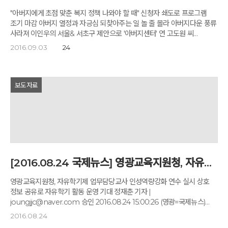
문명의 질을 근본적으로 바꿔낼 것이다. 기계인간이 등장하고 기계와
참여자는 110명, 수료자는 105명으로, 지역사회 여성들의 취업을 위한
인간이 어울리는 사회가 출현한다. 장기 침체의 낭떠러지 앞에서 서성이는
"아버지에게 초점 맞춘 복지 정책 나와야 할 때" 신청자 쇄도로 프로그램
다양한 프로그램을 진행해 왔다. 김애영 센터장은 “어울림 캠프를 통해 서로
한국과 한국인. 어떻게 해야 하나. 첫째, 누구도 경험하지 못한 미래를
조기 마감 아버지 열정과 자긍심 되찾아주는 일 놀 줄 몰라 아버지다운 풍류
간의 입장 차이를 좁혀 궁극적으로 건전한 노사문화 정착에 이바지하고
앞당겨 상상한다. 둘째, 4차 산업혁명의 물결에 몸을 던진다. 4차
사라져 이인우의 서울& 서초구 제안으로 '아버지센터' 연 고도원 씨
취업에 어려움을 겪는 경력단절여성들이 좀 더 효과적으로 취업에 성공할
산업혁명의 폭발력은 소프트 파워에서 나온다. 예를 들어 두 사람이 자기
아침편지문화재단 고도원 이사장이 9월1일부터 서초구 방배동에 문을 열,
2016.09.03
24
수 있었으면 좋겠다”며 “앞으로 더욱 좋은 프로그램 발굴에 힘쓰겠다”고
손에 하나씩 들려 있는 사과(물질)를 교환하면 여전히 사과 하나씩일
아버지 전용 놀이터인 '아버지센터' 운영을 맡았다. 25일 오전
포부를 밝혔다. ⓒ 충주신문. 무단전재 및 재배포 금지
뿐이다. 그러나 자기 뇌에 들어 있는 아이디어(정신)를 하나씩 교환하면
방배열린문화센터에서 고 이사장이 아버지들의 신명을 돋울 생각에
둘은 처음 보다 두 배 이상의 아이디어를 축적하게 된다. 그들은 과거에
즐거워하고 있다. 장철규 기자 chang21@hani.co.kr 지난달 31일 서울
경험하지 못한 소프트 파워를 갖게 되는 것이다. 고도원은 언어와 명상으로
서초구 방배열린문화센터 5층에 전국 최초로 아버지를 위한 힐링 센터가
보도자료
보이지 않는 마음의 존재를 확인했다. 그는 마음이 이완→몰두→변화(기쁨)
문을 열었다. '서초구 아버지센터'(www.papa-power.com (02)2155-
의 3단계를 거듭하면서 풍성하고 강력한 소프트 파워로 커간다고 말한다.
8400)가 그것이다. 서초구가 공간과 재정을 지원하고 프로그램 진행 등
마음의 근력은 호흡으로 단련된다고 했다. 긴 날숨→잠깐 멈춤→깊은
센터 위탁 운영은 고도원(65) 아침편지문화재단 대표가 맡았다. 인터넷
들숨을 반복하면 마음의 3단계를 경험할 수 있다. 내가 잠시 따라 해 보니
메일 '고도원의 아침편지'로 유명한 고 대표는 명상치유센터 '깊은산속
금세 그 느낌을 알 수 있었다. 고도원은 언어에서 명상을 거쳐 상상의 세계로
옹달샘'을 설립해 10여 년째 힐링 사업을 펼치고 있는 명상치유 전문가이다.
도약하려 한다. 그의 마음산업에서 4차 산업혁명에 필요한 통념의 파괴,
고 대표를 만나 아버지센터 설립 동기와 의의를 들어봤다. - 아버지센터를
창조적 파괴심이 키워질 수 있다. 삼성의 경영진이 자기네 인력교육센터를
열게 된 계기는? "'고도원의 아침편지'로 세상에 이름을 알리고 "깊은산속
[2016.08.24 국제뉴스] 영광교육지원청, 자유학기제 업무담당교사 인성역량강화 연수 실시
마다하고 고도원의 마을을 찾는 이유다. 전영기 논설위원 [출처: 중앙일보]
옹달샘"을 충북 충주에 세워 10여 년째 운영 중이다. 300여 명이 숙식을
[전영기의 시시각각] 고도원과 4차 산업혁명
같이하며 프로그램에 참여할 수 있는 국내 최대 규모다. 지난해 개인적
영광교육지원청, 자유학기제 업무담당교사 인성역량강화 연수 실시 상호
친분이 있는 조은희 서초구청장이 휴가를 겸해 프로그램에 참여하고는
정보 공유로 자유학기 활동 운영 기대 정재춘 기자 |
감명을 받아 서울 한복판에 "고개 숙인 아버지"들의 기를 살려 줄 수 있는
joungjjc@naver.com 승인 2016.08.24 15:00:26 (영광=국제뉴스)
센터 운영을 제안했다. 고도 경쟁사회 속에서 가족을 먹여 살리기 위해
정재춘 기자 = 전라남도영광교육지원청은 지난 19일부터 20일까지 관내
2016.08.24
분투하는 모든 아버지에게 열정과 자긍심을 찾아 주는 일이 시급한 사회적
중학교 자유학기제 업무담당교사 30명을 대상으로 인성역량강화연수를
과제라는 인식에 나도 맞장구를 쳤다." 서초구에 따르면 한 달간의 시범