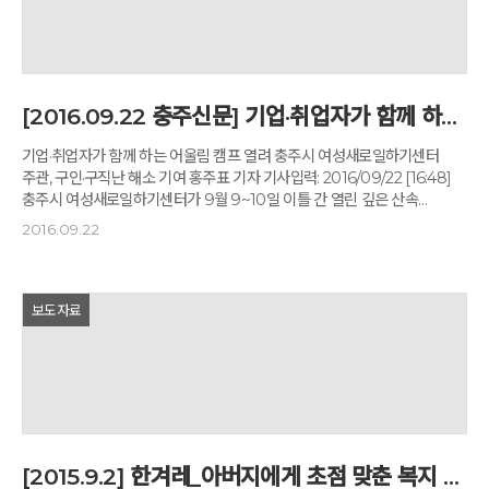
7만 평에 휴식과 치유의 힐링센터를 지었다. 현재 이 센터를 찾아 생활명상
프로그램에 참여하는 사람은 한 해 10만 명, 연매출 260억원(‘깊은 산 속
옹달샘’ 40억원+‘꽃피는 아침마을’ 220억원)이고 정규 직원이 110명이다.
하루 종일 산골 속에 틀어박혀 있어도 직원들의 얼굴은 한결같이 자족과
평안에 넘쳐 있다. 추석 연휴, 충주의 고도원을 만나 지난 세월을 더듬었다.
[2016.09.22 충주신문] 기업·취업자가 함께 하는 어울림 캠프 열려
그것은 말의 기적이었다. 매일 아침 퍼져 나간 e메일 1000글자의 힘이었다.
언어가 사람의 마음을 흔드는 마법임을 고도원처럼 증명한 사람도 드물
기업·취업자가 함께 하는 어울림 캠프 열려 충주시 여성새로일하기센터
것이다. 실제로 그의 글이 스스로 목숨을 끊으려던 사람을 일으켜 세운
주관, 구인·구직난 해소 기여 홍주표 기자 기사입력: 2016/09/22 [16:48]
사례는 적지 않다. 고도원은 “가지 않은 길, 보이지 않는 곳으로 모험”이란
충주시 여성새로일하기센터가 9월 9~10일 이틀 간 열린 깊은 산속
말로 자기 행로를 요약했다. 그러고 보면 ‘희망이란’ 제목으로 배달된 15년
옹달샘에서 기관 및 기업 관계자들과 취업자들이 함께 어우러져 서로
2016.09.22
전 아침편지 1호가 그런 내용이다. 믿으면 있고, 믿지 않으면 없는 희망의
소통하는 어울림 캠프를 열었다. 이번 캠프는 경력단절여성들이 취업을
성질에 관해서다. “본래 땅 위에는 길이 없었다. 걸어가는 사람이 많아지면
통해 어떻게 사회활동을 해 나가고 있는지 소감을 듣는 사례발표와 기업과
그것이 곧 길이 된다. 희망도 처음부터 있었던 것은 아니다. 희망이 있다고
맞춤형 여성인력을 연계하는 사업에 대한 의견제시를 통해 구인·구직난을
믿으면 희망이 있고, 희망 같은 것이 없다고 말하는 사람은 실제로 희망이
효과적으로 해소하고, 기업과 취업자 간의 의사소통을 통해 화합하는
보도자료
없다.” 나는 64세 고도원의 성공담이 청·장년, 중·노년의 도전의식을
노사문화를 정착하고자 마련됐다. 캠프에는 취업자 및 직업교육훈련 교육생
자극하길 바란다. 그러나 더 바라는 게 있다. 고도원의 언어와 명상, 상상의
12명과 기관·기업 26개가 참여한 가운데 레크리에이션과
세계 속에서 4차 산업혁명의 비밀을 발견하는 것이다. 4차 산업혁명은
충북인적자원개발위원회 주관의 일·학습병행 특강이 진행됐고, 조별발표를
선택이 아니라 습격이다. 피할 수 없다. 한국 사회를 덮치는 새
통해 서로의 입장을 들어보고 명상을 통해 힐링하는 시간을 가졌다.
패러다임이다. 믿는 사람에겐 희망이고 안 믿는 사람에겐 불안이다. ‘인터넷
프로그램 참여자들은 여성들의 일자리 창출에 대한 새로운 시각을 갖게
e메일’에서 ‘모바일 인간연결’을 거쳐 ‘지능형 기계세상’으로 이동하는
됐고, 특히 기업들의 어려움에 공감하는 자리가 됐다.
신세계의 전개다. 로봇·뇌과학·인공지능·빅데이터·사물인터넷·재생에너지의
여성새로일하기센터는 2015년 기준 862명의 경력단절여성에게 새로운
기술적 발전은 마침내 정치·경제·국제 체제와 사회조직, 문화와 사고방식 등
[2015.9.2] 한겨레_아버지에게 초점 맞춘 복지 정책 나와야 할 때
일자리를 매칭해줬다. 자체적으로 진행하고 있는 직업교육훈련 프로그램