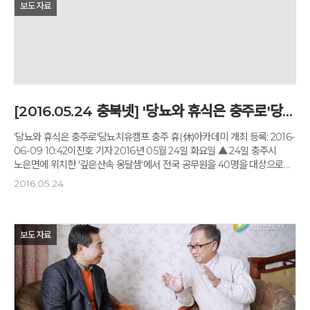
시간을 함께 했다. 경기도는 보육교사의 자긍심 고취와 스트레스 해소를
보도자료
위해 광역자치단체 가운데 최초로 비용전액을 지원, '휴식과 치유의 장'을
마련했다. 이기우 경기도 사회통합부지사가 8일, 9일 충주 '깊은산속
옹달샘 명상센터'에서 개최된 제2차 '2016년 경기보육인 자연&휴 캠프'를
찾아 격려사를 하고 있다. 이 부지사는 격려사를 통해 "보육교사의 심신이
건강해야 아이들도 건강하게 자란다"며 "이번 캠프를 통해 업무 스트레스를
완화하고 건강한 몸과 마음으로 어린이집에 복귀해 아이들을 돌봐달라"고
당부했다. 한편 힐링캠프는 올해 총 3회(1차 5월18~19일, 2차 6월8~9일,
[2016.05.24 충북넷] '당뇨와 휴식은 충주로'당뇨치유캠프 충주 휴(休)아카데미 개최
3차 7월6~7일) 실시되며 이번 2차 행사는 민간어린이집 보육교사를
대상으로 진행됐다. 경기보육인들은 8일, 9일 충주 '깊은산속 옹달샘
'당뇨와 휴식은 충주로'당뇨치유캠프 충주 휴(休)아카데미 개최 등록: 2016-
명상센터'에서 개최된 제2차 '2016년 경기보육인 자연&휴 캠프'를 통해
06-09 10:42이진호 기자 2016년 05월 24일 화요일 ▲ 24일 충주시
힐링 시간을 가졌다. 참여 보육교사들은 우수한 강사진과 함께 요가, 마사지,
노은면에 위치한 '깊은산속 옹달샘'에서 전국 공무원을 40명을 대상으로
향기를 소재로 한 명상을 체험하고, '아침편지'로 유명한 고도원 작가의
당뇨치유캠프 충주 휴(休)아카데미가 열렸다. [충북넷=이진호 기자] 24일
2016.05.24
특강을 듣기도 했다. 앞서 열린 1차 캠프에는 84명의 국공립·직장 어린이집
충주시 노은면에 위치한 '깊은산속 옹달샘' 에서 전국 공무원을 40명을
보육교사가 참여해 큰 호응을 얻었다. 캠프 후 진행된 설문조사에서 매우
대상으로 당뇨치유캠프 충주 휴(休)아카데미가 열렸다. 당뇨치유캠프 충주
만족 85%, 만족 15% 등 참가자 전원이 만족한다고 답했으다. 응답자의
휴(休)아카데미는 전국 공무원 40명이 참여해 휴식과 건강을 주제로 당뇨
99%가 '힐링 됐다'고 응답했다. 김현지 기자 hjkim115@focus.kr
등 만성질환을 예방하기 위한 힐링캠프로 진행된다. 첫째 날인 24일에는
보도자료
오리엔테이션과 혈당 측정 및 당화혈색소 검사를 시작으로 통나무명상,
건강특강, 향기치유 테라피 등이 진행된다. 25일에는 당뇨택견체험
조정체험 및 실습, 오수명상, 옹달샘 요가, 발반사 마사지가 진행되며 마지막
날인 26일에는 333녹색호흡, 특강을 끝으로 마무리 된다. ▲ 24일 충주시
노은면에 위치한 '깊은산속 옹달샘'에서 당뇨치유캠프 충주 휴(休)