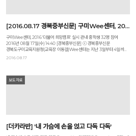
좋은 사람들이 만나면 뭔가 참신한 게 나오지 않는가? 그들이 집단지성을
일정이었지만 자연 속에서 아이와 소통할 수 있어서 의미가 있었다."고
이루고 서로 지적 네트워크로 이어지면서 프로그램도 진화를 거듭할
말하였고, 아버지와 함께 참여한 한 학생은 "아빠와 대화 나눌 시간이
것이다." 9월에 개관한 아버지센터는 '꿈너머꿈 5P 아버지캠프'(토요일 5주
적어서 아쉬웠는데 아빠와 더 가까워진 것 같다."고 말하였다.
과정), '잠깐멈춤 2P 아버지캠프'(토요일 2주 과정) 등 주말 프로그램과
경기도화성오산교육지원청 중등교육지원과 성은주 과장은 "앞으로도
[2016.08.17 경북중부신문] 구미Wee센터, 2016 '더불어 희망캠프' 실시
발반사 치유 마사지, 자연농 건강식 요리, 통나무 치유명상, 요가,
부모자녀 문제 등을 극복하기 위한 다양한 프로그램을 실시할 것이며,
아트테라피, 비채(비움과 채움)커피 바리스타 같은 주중 프로그램을
부모자녀가 먼저 회복되어 학업중단 예방에 긍정적으로 기여하도록 노력할
구미Wee센터, 2016 '더불어 희망캠프' 실시 관내 중학생 32명 참여
운영한다. -예상되는 운영상의 어려움은? "역시 재정 문제다. 구청과 손잡고
것이다."고 소감을 밝혔다.
2016년 08월 17일(수) 14:40 [경북중부신문] ⓒ 경북중부신문
하는 일이지만, 막상 해 보니 비용이 만만치 않다. 그렇다고 시민 프로그램을
경북도구미교육지원청(교육장 이동걸)Wee센터는 지난 3일부터 4일까지
비싸게 할 수는 없는 일이다. 일단 이대로 가 보겠다. 깊은산속 옹달샘도
1박 2일간 관내 중학생 32명과 함께 충주 깊은산속 옹달샘으로 '더불어
처음에는 다들 어렵다고 했지만, 돈으로 환산한 경제가치가 7000억
2016.08.17
희망캠프'를 떠났다. 이번 캠프는 반복되는 학교생활에 지친 학생들의
원이다. 집단지성의 힘이고 뜻 있는 분들의 도네이션(기부)이 있었기에
마음을 치유하고 신체적·정신적 건강간의 균형을 이뤄 학교적응력 향상,
가능한 일이다. 아버지센터는 그보다 더 의미 있는 사업이니 반드시
정서 및 행동발달을 돕는데 목적을 두고 있다. 자연과 함께 한 이번
타개책이 있을 거라고 믿는다." - 앞으로 계획은? "일을 벌였으니 최선을
캠프에서는 지친 몸과 마음을 자연에너지로부터 힐링하는 시간을 가졌으며
보도자료
다해 보겠다. 내가 6학년5반(65살)인데, 그간의 경험을 살려가다 보면
내 맘의 소리에 귀 기울이는 시간을 통해 스스로 되돌아보고 성장할 수 있는
귀인이 나타나지 않을까? (웃음) 머지않아 서울시장과 대통령이 서초구
힘을 기를 수 있는 기회를 제공했다. 이번 캠프에 참여한 김모 학생은
아버지센터를 찾을 날이 반드시 올 거다. 아버지센터는 장기적인 국가 운영
"신나게 노는 것이 가장 좋았는데 자연과 함께하고 나에 대해 알아가는 것도
측면에서 고령사회를 유지하는 사회적 비용을 선제적으로 절감하는
즐겁다는 생각이 든다. 다음에 또 오고 싶다."고 소감을 전했다. 한편, 이동걸
획기적인 대안이 될 수 있다. 이걸 알고도 안 찾아오면 안 되지 않겠나.
교육장은 "이번 캠프를 통해 학업스트레스로 지친 학생들에게 마음의
정부가 관심을 가지고 잘 만들면 기가 막힌 국가 시스템 하나가
여유를 주고 자신을 돌아보는 기회를 가져 학생 스스로 성장할 수 있는
대한민국에서 탄생하는 거다. 기자님도 전도사가 되어 주세요. 이것도
시간이 되길 바란다."고 말했다. 임주석 기자 scent1228@naver.com -
하나의 '운동' 아닙니까?" ---------- ＜서울&＞콘텐츠 디렉터
[더카라반] '내 가슴에 손을 얹고 다독 다독'
Copyrights ⓒ경북중부신문. 무단 전재 및 재배포 금지 -
iwlee21@hani.co.kr