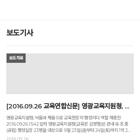
보도기사
보도자료
[2016.09.26 교육연합신문] 영광교육지원청, 비움과 채움으로 교육현장의 행정리더 역할 재충전
영광교육지원청, 비움과 채움으로 교육현장의 행정리더 역할 재충전
2016.09.26 15:42 입력 영광교육지원청(교육장 김영형)은 관내 유·초·중
(공립) 행정실장 23명을 대상으로 9월 23일(금)부터 24일(토)까지 1박 2일
행정실장 역량강화 연수를 실시했다. 이번 연수는 충북 충주 ‘깊은 산속
2016.09.26