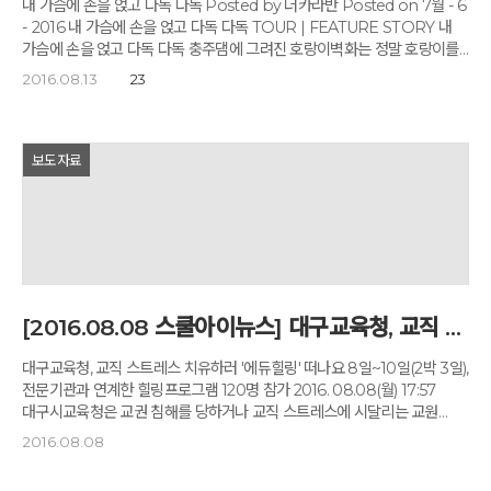
내 가슴에 손을 얹고 다독 다독 Posted by 더카라반 Posted on 7월 - 6
- 2016 내 가슴에 손을 얹고 다독 다독 TOUR | FEATURE STORY 내
가슴에 손을 얹고 다독 다독 충주댐에 그려진 호랑이벽화는 정말 호랑이를
닮았을지, 하늘하늘 걷기 좋은 충주의 종댕이오솔길은 또 어떨지
2016.08.13
23
궁금하다라는 얘길하며 노은면보건지소를 지나는 길. 어느새 호랑이벽화도
오솔길도 잊히고 말았다. 큰 소리 한 번 나지 않았을 것 같은 아늑하고
따듯한 마을부터 곧 깊은 산속 옹달샘 같지 않은가. 깊은 산속 옹달샘에서
물도 마시고 마음도 다독 다독 충주에는 많은 사람이 익히 알고 있는
보도자료
명소들이 존재한다. 탄금대, 중앙탑, 중원고구려비, 수안보온천 등등. 그
중에서 충주의 깊은 산속 옹달샘을 알고 있는 사람은 얼마나 될까? 주변을
돌아보니 다들 갸우뚱이다. 그러나 이 사람에 대해서는 다들 이름을
들어보고 알고 있었다. 바로 ‘고도원’이다. ‘아침편지’의 그 고도원 말이다.
지인들에게 그날그날의 글귀를 담아 아침편지 이메일을 보냈던 사람.
그것을 받고자 하는 이들이 점점 늘어나 전국으로 고도원의 아침편지가
배달됐고, 많은 사람이 그의 편지를 받고 용기를 냈으며, 위로를 받았다.
[2016.08.08 스쿨아이뉴스] 대구교육청, 교직 스트레스 치유하러 '에듀힐링' 떠나요
마음의 파문은 점점 일어나 행동으로 일으켜졌다. 고도원의 아침편지는
‘아침편지 문화재단’으로 발전했고, 재단은 아침편지가 사람들의 일상을
대구교육청, 교직 스트레스 치유하러 '에듀힐링' 떠나요 8일~10일(2박 3일),
변화시키는 과정과 함께 하며, 깊은 산속 옹달샘을 오늘의 모습으로
전문기관과 연계한 힐링프로그램 120명 참가 2016. 08.08(월) 17:57
그려냈다. 북충주 나들목에서 4Km쯤, 자주봉산 깊은 숲속에 자리한 이름
대구시교육청은 교권 침해를 당하거나 교직 스트레스에 시달리는 교원
그대로의 깊은 산속 옹달샘은 요새 많이 쓰이는 말로, 힐링센터라고 할 수
120명을 대상으로 8일(월)~10일(수)까지 에듀힐링 프로그램(2박 3일)을
2016.08.08
있다. 좀 더 정확히는 명상치유센터라고 하는 것이 적절하겠다. 그렇지만 몇
운영한다. 연수는 30명씩 총 4기수(120명)로 시인(詩人) 고도원이
시간동안 수행하듯 가부좌를 틀고 앉아 내 안의 나를 찾는 여정을 권하는
운영하는 충북 충주의 '깊은산속 옹달샘' 및 이시형 박사가 운영하는 강원도
곳은 아니다. 나를 쫓는 나의 강박을 내려놓는 곳, 몸에 좋은 음식들로 삼시