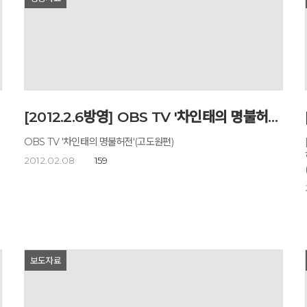
e
[2012.2.6방영] OBS TV '차인태의 명불허전'(고도원편)
s
OBS TV '차인태의 명불허전'(고도원편)
허
2012.02.08
159
것이
보도자료
됐