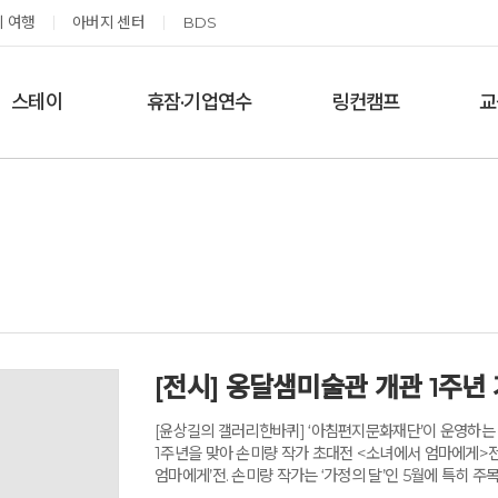
 여행
아버지 센터
BDS
스테이
휴잠·기업연수
링컨캠프
교
한달살기
기업단체 맞춤연수
링컨학교 공지사항
‘
여름休, 쉼스테이
휴잠
링컨학교 이야기
옹달샘 여백 스테이
예약가능
예약가능
[전시] 옹달샘미술관 개관 1주년 
태초 먹거리 황금변 캠프
신원범 교수님과 함께 하는 통증잡는 워크숍
[윤상길의 갤러리한바퀴] ‘아침편지문화재단’이 운영하는 충
2026.09.05(토) ~
2026.09.11(금) ~ 09.12(토)
09.06(일)
1주년을 맞아 손미량 작가 초대전 <소녀에서 엄마에게>전
엄마에게’전. 손미량 작가는 ‘가정의 달’인 5월에 특히 
주로 가족을 그리고 있어서이다. 오래된 앨범 속의 주억 