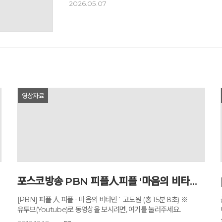
2026.05.07
소재로 그린 작품으로 갤러리를 만난다.‘소녀에서 엄마에게
예약가능
펼쳐온 그가 어린 시절 행복했던 성장 과정의 아름다운 추
40여 점을 이번 전시에서 선보인다.‘소녀에서 엄마에게
삶을 지탱해 주는 근원의 힘, 사랑의 진정한 의미를 다시
감정을나타내는 존재이다.”라고 전한다.ㅡㅠ푸츄츙ㅊㄴㅊ
“작품에 등장하는 아이는 해맑게 웃거나 놀이를 즐기며 
시선으로 바라보면서도 생동감 넘치게 표현하는 것을 잊지
건강명상법 스테이
묘사와 더불어 사실성과 감성의 절묘한 균형미를 화폭에 옮
2026.10.09(금) ~ 10.10(토)
단체전 등 창작 활동을 이어왔으며 일본 일전(NITTEN)과
영상자료
경력을 쌓았다.‘소녀에서 엄마에게’전.이번 전시는 옹달샘
작가였던 故김두엽 작가와 연속성을 갖기 위해 특별한 공
시작해 96세에 타계하기 전까지 순수한 예술 세계를 선
그림을 그렸던 김영자 여사 작품 12점이 함께 전시된다
(http://www.misulin.co.kr)
포스코방송 PBN 피플人피플 '마음의 비타민 고도원'
[PBN] 피플 人 피플 - 마음의 비타민` 고도원 (총 15분 8초) ※
유투브(Youtube)로 동영상을 보시려면, 여기를 눌러주세요..
이에