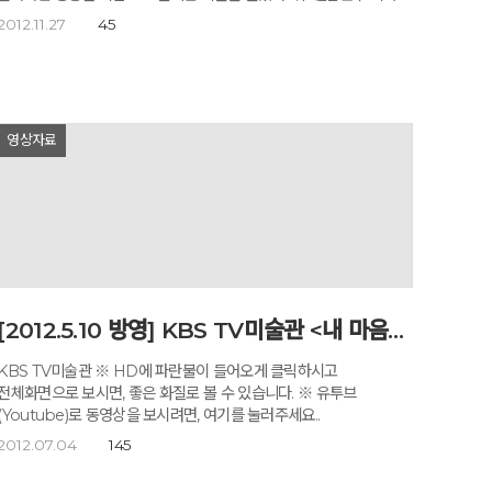
사진_이민희(studio lamp) 촬영 협조_깊은산속 옹달샘(1644-8421,
2012.11.27
45
43-723-2033) 서울에서 두 시간 남짓. 기자는 볕이 좋은 가을날,
‘고도원의 아침편지’로 유명한 고도원 선생이 충북 충주에 지은 명상
센터 ‘깊은산속 옹달샘’으로 향했다. 깊게 숨을 들이쉬자, 매캐한
도시에서는 결코 느낄 수 없는 청량하고 무결한 공기가 몸속으로 쑥
들어와 절로 정화가 되는 기분이었다. 이곳에 책 몇 권만 달랑 챙겨
영상자료
들고 와 종일 산책과 독서만 하다 가는 사람들이 많다는 이유도 알 것
다. 오늘 이곳에선 조금 특별한 만남이 준비되어 있었다. 『멈추지
마, 다시 꿈부터 써봐』 『당신의 꿈은 무엇입니까』 등을 쓴
김수영이 ‘아침편지’로 유명한 ‘꿈 아저씨’ 고도원 선생을 만나기로
했기 때문. 명상 센터 내에서도 제법 고즈넉한 자리에 위치한 선생의
서재에서 첫 인사를 나눈 두 사람. 보는 이들을 무장해제시켜버리는
선생의 넉넉한 미소 덕에, 첫 만남의 어색함은 먼지가 되어
날아가버렸고 온기만이 감돌았다. 미디어나 책 등을 통해 서로의
존재를 알고 마음으로만 응원의 메시지를 건넸다는 신?구 멘토는 상처
[2012.5.10 방영] KBS TV미술관 <내 마음의 작품> 영상
받은 이들의 영혼을 토닥토닥 다독이듯, 메마른 일상에 희망의 물길을
터주듯, 서로를 향해 꽃처럼 향기로운 말들을 주고받았다 고도원
KBS TV미술관 ※ HD에 파란불이 들어오게 클릭하시고
선생은 300만 명의 회원에게 이메일로 매일 아침, 위로와 희망의
전체화면으로 보시면, 좋은 화질로 볼 수 있습니다. ※ 유투브
비타민을 전하고 있어요. 수영씨는 꿈 멘토를 자처하며 누구든, 어떤
(Youtube)로 동영상을 보시려면, 여기를 눌러주세요..
상황에 놓여 있든 꿈을 이룰 수 있다고 독려하고 있지요. 사람들에게
2012.07.04
145
열심히 꿈을 심어주는 두 힐러가 만났네요. 김수영_저는 혼자 꿈을
이루면서 다니고요. 선생님이야말로 많은 이들에게 큰 위로와 영감을