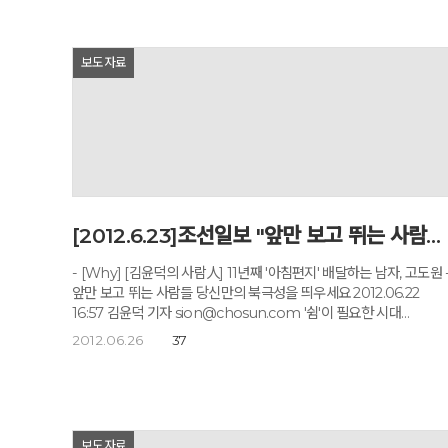
write, and share his knowledge. Even after
accomplishing so much, however, Go still dreams big. “I
want to reach out to the international readers someday,”
보도자료
he says. Go is best known for his “Morning Letter,” a
special project that he started in August 2001. For the
past 12 years, the former journalist has been sending
emails to his subscribers every morning, each of them
consisting of a quote from a book as well as a short
message written by him. Go Do-won speaks during an
interview with The Korea Herald at Godowon Healing
Center in Chungju, North Chungcheong Province on
Jan. 3. (Ahn Hoon/The Korea Herald) Participants
[2012.6.23]조선일보 "앞만 보고 뛰는 사람들 당신만의 북극성을 띄우세요."
meditate at Godowon Healing Center. (Godowon
Healing Center)“I wanted my letters to be the first thing
- [Why] [김윤덕의 사람人] 11년째 '아침편지' 배달하는 남자, 고도원 
the readers would read after they woke up,” Go says.
앞만 보고 뛰는 사람들 당신만의 북극성을 띄우세요 2012.06.22
“Just like how many people pick up their newspapers
16:57 김윤덕 기자 sion@chosun.com '쉼'이 필요한 시대
first thing in the morning.”The first email, sent on Aug. 1,
청와대서 5년 일하니 고개가 안 돌아가… 마라톤으로 몸 고친 뒤 마음
2012.06.26
37
2001, was received by a few hundred people, mostly Go’
고치려 시작 기름 떨어지고 엔진에 불난 것 같은 사람들 들여다보면
friends and reporters he had worked with. Now, his
마음에 통증 하나씩 있더라 '희망이란 본래 있다고도 할 수 없고
letters have 3.13 million subscribers nationwide. In 2010,
없다고도 할 수 없다. 그것은 마치 땅 위의 길과 같은 것이다. 본래 땅
he opened the meditation center in Chungju with funds
위에는 길이 없었다. 한 사람이 먼저 가고 걸어가는 사람이 많아지면
raised by his avid online readers. In 2001, Go’s health was
그것이 곧 길이 되는 것이다.' 2001년 8월 1일 '희망이란' 제목으로
보도자료
arguably the worst it had ever been: His arms were