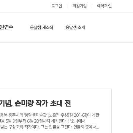
옹달샘 스테이 예약
로그인
회원가입
예약확인
원연수
옹달샘 새소식
옹달샘 소개
옹달샘 이야기
옹달샘 둘러보기
에듀힐링’(개인)
보도기사
도움방
참여후기
검색
자유게시판
기념, 손미량 작가 초대 전
북 충주시의 ‘옹달샘미술관’(노은면 우성1길 201-61)이 개관
을 5월 9일부터 6월 28일까지 개최한다.ㅣ‘소녀에서
주목받는 구상회화 작가이다. 그는 인물을 그린다. 인물화 중에서도
속 아이들을 재현하는 그림을 그려 왔다. 그리고 이번에는, 엄마를