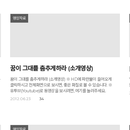
영상자료
것
꿈이 그대를 춤추게하라 (소개영상)
그
-
꿈이 그대를 춤추게하라 (소개영상) ※ HD에 파란불이 들어오게
클릭하시고 전체화면으로 보시면, 좋은 화질로 볼 수 있습니다. ※
없고
유투브(Youtube)로 동영상을 보시려면, 여기를 눌러주세요..
2012.06.23
34
s
영상자료