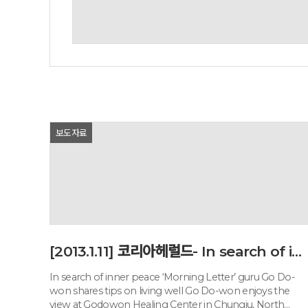
예약가능
예약가능
하루명상
행복한 가족 마음여행
2026.09.19(토)
2026.09.24(목) ~
09.26(토)
보도자료
[2013.1.11] 코리아헤럴드- In search of inner peace
In search of inner peace ‘Morning Letter’ guru Go Do-
won shares tips on living well Go Do-won enjoys the
view at Godowon Healing Center in Chungju, North