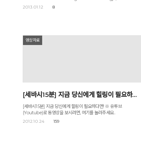
Chungcheong Province, Jan. 3. (Ahn Hoon/The Korea
2013.01.12
8
Herald)CHUNGJU, North Chungcheong Province ―
Located in Chungju, North Chungcheong Province,
Godowon Healing Center is a serene place, a rarity these
days. Surrounded by mountains and trees, it is where
people meditate, eat what’s healthful, and go for slow
영상자료
walks in the hope of clearing out what is cluttering their
mind. It may be hard to believe, but the center’s famous
director, Go Do-won, used to be a very busy man. He
enjoyed a prolific career as a journalist and as a speech
writer for late President Kim Dae-jung, until his health
began to fail in 2001. It would have been no
exaggeration to call him a workaholic in those days. “I
only took three days off during my five-year term as
President Kim’s speech writer,” Go tells The Korea
[세바시15분] 지금 당신에게 힐링이 필요하다면! 영상 소개
Herald.The 60-year-old now spends most of his time at
his meditation center, where he greets a few hundred
[세바시15분] 지금 당신에게 힐링이 필요하다면! ※ 유투브
visitors every day. His famous “Morning Letter” brings
(Youtube)로 동영상을 보시려면, 여기를 눌러주세요..
him many fans, many of them young visitors, who bring
2012.10.24
159
him a piece of paper and shyly ask for his autograph. He
had never imagined the kind of life he enjoys now,
though it still lets him do what he has always done: read,