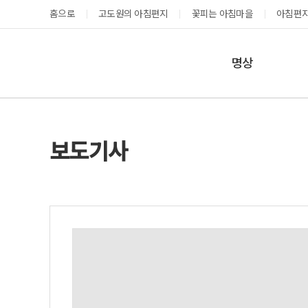
홈으로
고도원의 아침편지
꽃피는 아침마을
아침편지
명상
매일명상
지금 예약가능한 프로그램
예약 캘린더
테마명상
보도기사
온샘명상
예약가능
예약가능
예약캘린더
성공과 성장을 부르는 내면혁명 워크숍
고도원 작가 북토크 스테이
2026.08.29(토) ~
2026.08.29(토) ~
08.30(일)
08.30(일)