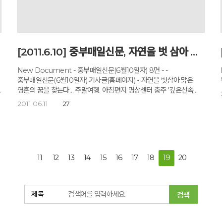
도
e
[2011.6.10] 중부매일신문, 자연을 벗 삼아 맑은 영혼의 꿈을 찾는다
한다 
New Document - 중부매일신문(6월10일자) 8면 - -
중부매일신문(6월10일자) 기사글(홈페이지) - 자연을 벗삼아 맑은
영혼의 꿈을 찾는다… 주말여행. 아침편지 명상센터 충주 '깊은산속
옹달샘' 2011년 06월 9일 (목) 20:54:35 지면보기 8면 정구철 기자
2011.06.11
27
gcjung@jbnews.com 중부내륙고속도로 북충주IC를 빠져 나와
음성군 감곡 방면으로 5분 정도 가다 보면 왼편으로 '깊은산속
옹달샘'이라는 연두색의 예쁘장한 이정표가 눈에 띈다. 화살표가
가리키는 대로 2㎞정도 들어가다 보면 숲 속에 고즈넉하게 자리잡은
'깊은산속 옹달샘'을 만날 수 있다. '깊은산속 옹달샘'은 '고도원의
s
11
12
13
14
15
16
17
18
19
20
아침편지'로 유명한 '아침편지문화재단'(이사장 고도원)이 운영하는
o
명상센터다. 이 곳에 들어서 좁은 오솔길을 따라 올라가다 보면
원초적인 자연의 기운을 만날 수 있다. 이 숲 속에서는 새소리와
와
물소리, 바람소리 등 자연을 벗 삼아 비우고 채우며 일상에서 찌든
검색
몸과 마음을 치유할 수 있다. 자연스레 마음이 가벼워지고 온 몸이
맑은 기운으로 가득차게 된다. 꿈이 없는 사람들은 이 곳에서 꿈을
만들 수 있고 꿈을 가진 사람들은 이 곳에서 꿈을 더욱 키울 수 있다. ◆