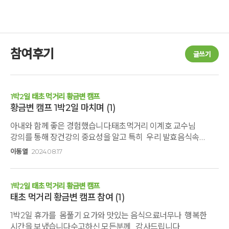
참여후기
글쓰기
1박2일 태초 먹거리 황금변 캠프
황금변 캠프 1박2일 마치며
(1)
아내와 함께 좋은 경험했습니다.태초먹거리 이계호 교수님
강의를 통해 장건강의 중요성을 알고 특히 우리 발효음식속
유익균에 대해서... 하토 마이 어싱으로 제 몸에 뭉친 근육들을 풀
이동열
2024.08.17
수 있어 꾸준히 해야겠습니다. 지인들에게 추천해 주고 싶은
프로그램입니다. 깊은산속 옹달샘을 통해 건강한 대한민국이
되었으면 합니다.감사합니다담에 또 뵐께요.
1박2일 태초 먹거리 황금변 캠프
태초 먹거리 황금변 캠프 참여
(1)
1박2일 휴가를 몸풀기 요가와 맛있는 음식으료너무나 행복한
시간을 보냈습니다수고하신 모든분께 감사드립니다