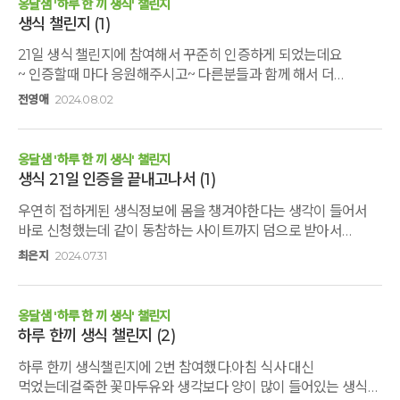
생각과 모습이 부끄럽게만 느껴졌다. 결국엔 아이를 위한다고
옹달샘 '하루 한 끼 생식' 챌린지
대화도 나누면서 행복한 시간을 보내고 올 수 있어서너무나
생식 챌린지
(1)
했던 것들은 내 아이가 다른 아이들보다 빨리 크기만을 바라는
감사합니다. 다음에 기회가 되면 또 다시참여하고
욕심에 내가 부족해서 또는 내가 부족했어서 아이를 대신하여
21일 생식 챌린지에 참여해서 꾸준히 인증하게 되었는데요
싶습니다. 감사합니다.
이루고자하는 기대치에 불과했던 것이다. 난 아이의 친구가 되고
~ 인증할때 마다 응원해주시고~ 다른분들과 함께 해서 더
싶었지만, 결국 그저 아이를 잘 모르는 그냥 집에서 함께 살고 있는
적극적으로 참여하게 된 것 같아요. 처음에 두유맛이 밍밍하게
나이 많은 아저씨와 별반 다를게 없어 보였다. 잘한다 못한다 라는
전영애
2024.08.02
느껴졌는데 일주일후에는 담백하고 고소했다는...ㅋ 한루한끼
기준을 가지고(이사장님이 말씀하신 선을 그어 놓고) 아이를
생식으로 건강도챙기고~ 가볍게 식사를 할 수 있어서 더욱
대해왔던 내가 어찌나 부끄럽게 느껴질 뿐이었다. 저녁식사를
좋았습니다. 감사합니다.^^
하고 하토마이시간에 아이의 작은 손가락이 나의 머리에 닿았다.
옹달샘 '하루 한 끼 생식' 챌린지
생식 21일 인증을 끝내고나서
(1)
작고 연약한 손가락으로 뭘 할 수 있을까 싶었지만, 손가락 끝으로
어떻게든 해보겠다는 아이의 마음이 전해져왔다. 작고 가늘고
우연히 접하게된 생식정보에 몸을 챙겨야한다는 생각이 들어서
연약한 딸아이의 손가락이 내 머리에 또 얼굴에 닿을 때마다
바로 신청했는데 같이 동참하는 사이트까지 덤으로 받아서
미안함과 감사함을 느꼈다. 손잡고 어두운 밤길도 걸어보고
신나게 운동하며 실천한 결과 장이 가벼워지니 몸도
최은지
2024.07.31
하늘의 별을 보기도 하면서 아이는 ‘이렇게 어두워도 함께 별보러
가벼워졌습니다.다시 2회차 신청해야겠어요.
나오고 무섭지도 않네.’라고 말하는 아이는 이제 조금 편안해
보이는 것 같았다. 별자리에 대해 공부도 하고 다음엔 아이들과
옹달샘 '하루 한 끼 생식' 챌린지
밤하늘을 보면서 북두칠성과 은하수 뿐만 아니라 다른 이야기도
하루 한끼 생식 챌린지
(2)
해볼 수 있을 것 같아서 살짝 기대가 되었다. 늦은 시간 눈을 반쯤
감고 있는 아이에게 ‘아이들이 아빠에게 바라는 20가지 바람'과
하루 한끼 생식챌린지에 2번 참여했다.아침 식사 대신
‘감사 5가지’와 ‘미안 5가지’를 얘기하는데 자꾸 눈이 작아지다가
먹었는데걸죽한 꽃마두유와 생각보다 양이 많이 들어있는 생식이
‘그러니?’하고 물으면 눈을 크게 뜨고 대답해주는 아이의 모습이