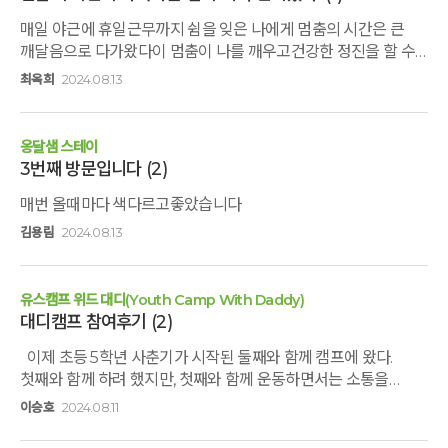
매일 야근에 휴일근무까지 쉼을 잊은 나에게 멈춤의 시간은 큰
깨달음으로 다가왔다이 멈춤이 나를 깨우고건강한 정진을 할 수
있는지혜를 주었다 다만아쉬움이 있다면여름모기 이
최옥희
2024.08.13
녀석들이산책을 방해해서 완주 실패.. 이 또한 모기없는 계절지친
나를 또 부르기 위한큰 그림이었으리라
옹달샘 스테이
3번째 방문입니다
(2)
매번 올때마다 색다르고좋았습니다
김용림
2024.08.13
유스캠프 위드 대디(Youth Camp With Daddy)
대디캠프 참여후기
(2)
이제 초등 5학년 사춘기가 시작된 둘째와 함께 캠프에 왔다.
첫째와 함께 하려 했지만, 첫째와 함께 운동하면서는 소통을
종종하고 있어서, 최근 바깥 활동을 열심히 하느라 아침에 나갔다
이승호
2024.08.11
늦은 시간에 집에 들어오는 둘째와 함께하는 시간을 가져보기로
했다. 이미 한 약속이지만, 둘째는 캠프 참여날이 거의다 되어서야