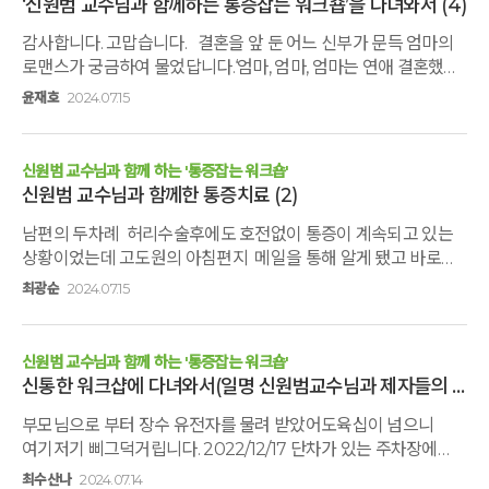
‘신원범 교수님과 함께하는 통증잡는 워크숍’을 다녀와서
(4)
되어 있는 아이의 발을 만져보았다. 아직 굳은 살도 없고 상처도
없는 뽀얗고 작고 부드러운 아이의 발을 만져보니 아이가
감사합니다. 고맙습니다. 결혼을 앞 둔 어느 신부가 문득 엄마의
태어났을 때의 두손가락만한 아이의 발이 떠올라 뭉클했다. 그 때
로맨스가 궁금하여 물었답니다.‘엄마, 엄마, 엄마는 연애 결혼했어,
사회자께서 아이에게 ‘사랑해', ‘미안해’, ‘고마워'라는 멘트를 따라
중매 결혼했어?’엄마는 일도 주저 없이 단호하게 대답하셨는데,
윤재호
2024.07.15
하라고 하였다. 언제인지는 모르지만 자주 했던 같기도 하고 많이
‘응, 엄마는 사기 결혼 했어.’ ‘신원범 교수님과 함께하는 통증잡는
못했던 것 같기도 한 말 몇 마디는 가슴을 감싸 안았다. 분명 젖은
워크숍’을 신청하였으나, 평소 잘 알지 못였기에 유튜브를
발은 이미 닦았는데 얼굴은 다시 젖어 들었다. 이제까지 처음으로
찾아보았는데, 허리가 아파 119에 실려 왔던 분이 걸어 나가질
신원범 교수님과 함께 하는 '통증잡는 워크숍'
해본 포즈로 아이와 함께 찍은 사진 한장과 평생약속을 담은
않나, 손이 어깨 위로 못 올라갔는데 몇 번의 수기로 올라가지
신원범 교수님과 함께한 통증치료
(2)
수료증을 받고 뭔가를 가득 채우고 또 뭔가를 못채운 듯한
않나,다분히 ‘구라’(?) 냄새가 없지는 않았으나 그래도 ‘깊은 산속
아쉬움도 함께 1박 2일의 짧은 캠프는 마무리가 되었다. 분명
남편의 두차례 허리수술후에도 호전없이 통증이 계속되고 있는
옹달샘’에서 개최되는 행사로 반신반의에 신청, 참석하였습니다.
사춘기 딸 아이와 둘이서 온 캠프였는데 내 마음 속에는 집에있는
상황이었는데 고도원의 아침편지 메일을 통해 알게 됐고 바로
막상 강의에 들어가면서 열정적인 교수님의 강의에 한 호흡도
아이 셋도 이곳에서 함께 했던 것 같다. 아이들에게 해주지 못했던
남편에게 권유했는데 망설임없이 신청하자고 해서 참여하게
흐트러지지 않았습니다. 특히 막연하게 나마 알고 있었던 삼초
최광순
2024.07.15
것들과 너무 했던 것들을 모두 떠오르게 했고, ‘아빠로서의 나’라는
됐습니다~교수님과 제자분들의 아낌없는 조언과 노하우를
경락에 대한 교수님의 설명은 매우 인상적이었고 무엇보다도
숙제를 가지고 ‘집'으로 돌아오게 되었다. 집에 도착하기 전에
전달해주셔서 남편도 만족해하고 좋은경험과 더불어 건강밥상과
일본에 수차례 방문하시면서 알게 된 부분을 나누어 주시는
다이소에 들렀다. 평생약속이니 가까이 두고 지키려
숲속어싱도 좋았습니다~교수님께서 몇분을 상대로
모습에서 봉사하는 자세의 원형의 뵈었습니다. 그 외 많은
신원범 교수님과 함께 하는 '통증잡는 워크숍'
노력하겠다는 마음으로 아이와 함께 액자를 골랐다. 액자에
치유해주실때마다 바로 호전 반응을 보이셔서 모두 박수치며
부분에서도 교수님께서는 자신이 알고 있는 부분을 아낌없이
신통한 워크샵에 다녀와서(일명 신원범교수님과 제자들의 섬김 워크샵)
수료증을 넣으며 마음속으로 앞으로 아이와 함께 떠올릴 네
신기해 한것도 인상 깊었습니다1박2일이 아쉬웠지만 개인적으로
나누어 주시려는 모습에서 최근에 낮아지고 비아냥의 대상이 된
단어를 되새겨 보았다. “기꺼이 당연히 무조건 끝까지”
부모님으로 부터 장수 유전자를 물려 받았어도육십이 넘으니
힐링되는 좋은 시간 이였습니다 감사합니다 ~^^
선생과 가르침과 삶의 모범이 되는 스승의 차이를 체감할 수
여기저기 삐그덕거립니다. 2022/12/17 단차가 있는 주차장에
있었습니다. 마지막 인사 말미에 ‘이러면 다단계 느낌’. ‘사이비
내려서다가 왼쪽 발을 접지르며 깔고 앉아 복숭아 뼈가 골절 되어
교주’ 라는 말씀으로 제자 분들이 교수님께 지칭하는 부분을
최수산나
2024.07.14