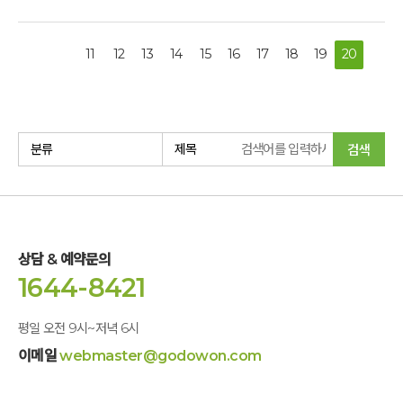
깁스하고 석달 여 불편하게 지냈는데,균형이 깨져서
겸손해 하셨으나, 노인이 많은 나라는 불행한 나라이고 어른이
그런가2023년 9월 또 오른쪽 발을 심하게 접질러 고생을
많은 나라는 윤택한 나라라고 하는데, 제자 분들의 봉사하시는
했습니다. 작년 7월, 심한 어깨 통증으로 찾은
모습을 뵈면서 존경 받으실 만한 어른을 여실히 보여 주셨습니다.
11
12
13
14
15
16
17
18
19
20
정형외과에서오른쪽 어깨<석회성 건염>과 <방아쇠수지 증후군>
그렇게 교수님을 신뢰하면서 따르시는 제자 분들로 인하여 더욱
진단을 받고 보니건강에 대한 자신감이 확 떨어졌습니다.
감명 깊은 ‘신원범 교수님과 함께하는 통증잡는 워크숍’을
막무가내 자연 치유 고집을 부리는 제게 의사선생님은 주사/수술
체험하였습니다. 용장 밑에 약졸 없다지요, 제자 분들의 헌신적인
대신 운동법을 처방해 주셨는데,열심히 운동해도 통증은 쉬이
모습은 너무 아름다웠습니다. 워크샵 참석하기 전까지 제가 저를
나아지지 않았습니다. 야간통으로 시작한 통증은 낮에도 근무가
너무 함부로 대하지 않았냐는 자책감으로 몸과 마음이 매우
검색
어려울 지경까지 왔을 때,문득 맨발걷기(어싱)를 해볼까 하는
힘들었던 상황에서 정말 꿀처럼 달콤한 시간을 보내고 왔습니다.
생각이 났습니다. 2023/09/19 점심시간을 이용하여 공원에서
본심은 태도에서 나오고 감정은 음성에서 나온다지요혼을
40분 맨발걷기를 시작하였습니다. 당연하게 그날 밤도 통증으로
담으신 ‘교수님의 워크숍’ 강의는 가장 소중하고 귀중한 기억으로
날밤을 샜습니다.다음날은 아침부터 비가 내렸습니다.뭐든
언제 까지나 남을 것입니다. 교수님, 홍 교수님, 제자 분들 모든
시작하면 100일은 꾸준히 하는 편인데,어싱 2일 차에 비가 오니
분들께 깊이 감사드리며 항상 건강하시고 즐겁고 행복한 나날이
상담 & 예약문의
포기할까 하는 마음이 들었습니다.하지만 야간통을
되시길 소망 합니다.
1644-8421
떠올리니우산을 펼쳐들고 철벅철벅 공원 둘레길을 걷게
되었습니다. 그날 밤 11시, 좀 피곤한 듯 하여 평소보다 일찍
잠자리에 들었습니다.발치에서 자던 강아지 낑낑대는 소리에
평일 오전 9시~저녁 6시
눈을 뜨니 새벽 4시,깜놀!이게 무슨 일이지?다 저녁까지도 어깨
이메일
webmaster@godowon.com
통증에 이리저리 자세를 바꾸며 간신히 누웠었는데,어찌된
일인지 극심한 통증은 대부분 사라졌습니다.팔을 이리저리
돌려보니 아직도 통증이 있는 부분도 있지만.. 그렇게 어싱 이틀