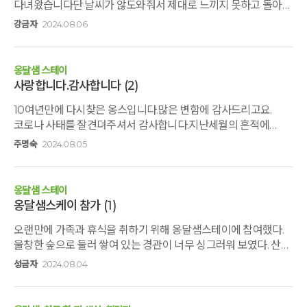
다녀왔습니다단 날씨가 않도와줘서 제대로 느끼지 못하고 돌아와
친구는 속에 있는 말이랑 고민을 이야기할 수 있을 만큼 친하고, 또
못내 아쉽네요담에 좋은 계절에 다녀오려고요곳곳에서 수고
한 친구는 내가 무슨 얘기를 해도 장난을 쳐도 언제나 잘
강금자
2024.08.06
하시는 아침지기님들의 모습에 많은 감동을
받아주거든' ‘응 그렇구나. 너 한테도 고민이 있어?’ ‘당연하지.
받았답니다무엇보다도 정말 맛있는 식사에 그동안 잃어었던
나라고 왜 고민이 없겠어!’ ‘아니 아빠가 생각하기엔 뭔가
입맛을 되찾고 돌아와서 그후 잘 먹으면서 지내고
고민하기엔 넘 어려서 말이지. 고민이 뭔데?’ ‘그건 아빠한테 얘기
옹달샘 스테이
있어요감사드립니다ᆢ그리고 온돌방을 사용했었는데요토퍼가
못하지. 비밀이야’ 난 고민을 들어줄 정도로 친근한 아빠는
사랑합니다.감사합니다
(2)
너무 얇아서 잠자는데 등이 불편했어요그래서 담에 가면 침대방
아니구나 싶었다. 캠프가 시작되고, 긴장되어 보이는 아이와 함께
10여년만에 다시찾은 옹스입니다.많은 변함에 감사드리고요.
사용하려고요결국 날이 너무 더워서 산책로를 다녀오지 못해 넘
오리엔테이션을 갖고, 분위기 전환을 위해 준비된 플레이타임에
코로나 사태를 잘견뎌주셔서 감사합니다.지난세월의 흔적에
아쉽구요좋은 계절에 꼭 다시 가고 싶어요지기님들ᆢ모두
열심히 아이들의 긴장되고 무거운 마음을 덜어주려 노력하는
아름다운숲속에서 힐링하고 잘쉬다왔습니다직원분들 에게도
건강유의 하시고 행복한 나날 되시어요감사합니다
아빠들의 모습과는 다르게 ‘아휴 부끄러워. 우리 아빠 왜
주명숙
2024.08.05
감사 인사드립니다.사랑합니다
저러실까?’ 하는 아이들의 눈빛을 볼 수 있었다. 다른 아빠들도
비슷 했겠지만, 그때의 나의 몸이 말하고 있는 독백은 ‘아빠의 이
춤사위는 너와 함께하는 이 순간 만큼은 조금만 아빠에게 다가와
옹달샘 스테이
줬으면 좋겠다는 마음에서 터져나오는 어색하지만 최선의
옹달샘스케이 참가
(1)
몸부림 이란다.’ 이었다. 이후 최성완 두란노아버지학교
오랜만에 가족과 휴식을 취하기 위해 옹달샘스테이에 참여했다.
이사장님의 특강이 있었다. 아이들은 무언가를 하러 나가고,
울창한 숲으로 둘러 쌓여 있는 경관이 너무 싱그러워 보였다. 산책
아버지의 아버지를 위한 아버지 교육시간이었다. 아빠가
코스로 여러가지 주제가 있는 산책로를 만들어
갖춰야할 것이 이렇게 많을 줄 몰랐고, 아빠로서 내가 부족한 것이
성금자
2024.08.04
놓아서 산책하기에도 아주 좋은 환경이었다. 건강식으로 준비된
참 많다는 것을 깨달았다. 그저 아이가 잘 되었으면 하는 바람으로
식사도 너무 맛이 있어서 감사한 마음으로 맛있게 먹을 수
이끌고 다그치고 재촉하고 반복적으로 얘기해주면 될거라는 나의
있었다. 가족과 함께 여러가지 명상 프로그램에도 참여하고 많은