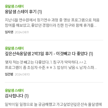
친구들과 파자마 파티 하기로 했다고 안가면 안되냐고
옹달샘 스테이
졸랐다. 처음엔 ‘먼저 한 우리의 약속이 우선이잖아. 이미 너와
옹달샘 스테이 후기
(1)
함께 가기로 약속했는데, 이제와서 친구들과 다른 약속을 잡으면
지난 6월 연수원에서 장기연수 과정 중 명상 프로그램으로 처음
어떡하냐!’며 꾸짖었다. 하지만, 친구들과의 관계가 더 중요한
참여를 해보았고, 좋았던 경험이라 친한 친구와 함께 휴가를
시점이라는 것을 떠올리고 다시한번 얘기했다. ‘다른 친구들은
보내는 장소로 옹달샘을 선택했습니다. 자연식 밥상과 마음과
모두 함께 파자마 파티를 하는데 너만 빠지게 되어 서운 하겠다.
임지연
2024.08.11
몸을 이완시켜주는 명상프로그램으로 심신의 안정을 찾고
근데 아빠도 너와 함께 하고 싶어서 일부러 휴가내고 휴가때
돌아왔습니다. 무엇보다 자율적인 프로그램 참여와 여유있는
해야할 일도 미리 해놓고 있어. 아빠는 네가 친구들이랑 지내고
프로그램 편성이 좋았고 직원들도 모두 친절하셨습니다.
싶다고 아빠랑 가는 것을 취소하자고 하니 서운하네. 친구들과
옹달샘 스테이
침대방을 이용하였는데 유독 제 침대가 삐걱거려 첫날 불편하게
함께하는 파자마 파티는 다음에 또 할 수 있지만, 아빠와 캠프 가는
깊은산속옹달샘 2박3일 후기 - 이것빼고 다 좋았다
(1)
잠을 잤지만 침대는 수리하거나 교체하면 될듯하고요... 처음부터
것은 이번이 아니면 다음엔 언제 또 갈 수 있을지 몰라. 다시 한번
몇자 적는것 빼고는 다좋았다.. 1. 침구가 딱딱하다..^^ 2.
끝까지 좋은 음식과 좋은 공기와 함께여서 행복했습니다. 멀리서
생각해봐 줄래?’라고 말은 이렇게 했지만, ‘파자마 파티는 안되고
프로그램이 좀 초심자 수준.ㅎㅎ 3. 밥상이 낮음 4. 남자 스파
갔지만 같이간 친구도 좋았다고 하니 뿌듯합니다. 다음에 또
대디 캠프를 가야라는 표현이라는 것을 딸도 알았을 것이었다.
거울이 낮음.. 수그려야 얼굴이 보임-가장 시급한 문제..ㅋㅋㅋ 5.
뵈어요.
조금은 미안했고 조금은 서운했다. 그래도 사춘기 들어 대화를
임건범
2024.08.10
활력요가 의자가 높음 6. 음료값이 비쌈..^^ 이것 빼고
많이 못했던 둘째와 꼭 함께하고 싶었다. 캠프에 들어오는 날,
다좋았습니다.. 식구들 델꾸 또 올긋..
아이와 함께 걸으며 이런 저런 이야기를 하다가 문득 아직까지
내가 아이의 친한 친구를 모르고 있다는 것이 떠올랐다. 아이에게
옹달샘 스테이
물었다. ‘ 가장 친한 친구는 누구니?’ ‘너무 많은데…’ ‘그 중에서
감사합니다
(1)
이 친구는 정말 나랑 잘 맞는다고 생각하는 친구 있니?’ ‘응, 두명
일박이일 일정으로 늘 궁금해했고 가고싶었던깊은산속 올달샘에
있어.’ ‘왜 그 친구들이 너에게 가장 친한 친구라고 생각해?’ ‘한