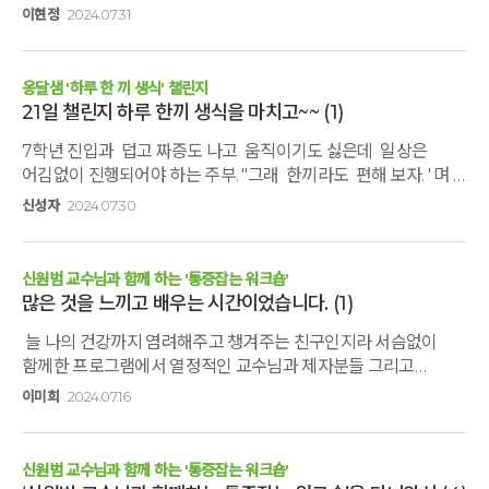
한끼 대용으로 충분했다.다른 거 먹고 싶지 않게 든든했다.두유를
이현정
2024.07.31
재밌었다. 진지한 이야기 속에 재밌는 상황이 여름 밤이 짧아져
많이 먹어서 21일 챌린지 끝나기 전에 떨어져서 다른 두유를 대신
갔다. 둘째 날, 이른 아침 ‘왠 줄넘기?’ 하며 졸린 눈을 비비고
먹었는데 꽃마두유와 너무 비교되었다.꽃마생식과 꽃마두유는
아침 운동을 하러 갔다. 그런데 왠걸? 생각했던 그냥 줄넘기가
진짜 찐이다!
옹달샘 '하루 한 끼 생식' 챌린지
아니라 아이와 함께 해야하는 줄넘기!. 잘 해내고자 하는 욕심도
21일 챌린지 하루 한끼 생식을 마치고~~
(1)
생기고, 실패 할때마다 누가 잘했다 잘못했다가 아니라 그냥
웃으며 다시 해보는 모습에서 재미도 있었다. 줄넘기가 뭐라고
​7학년 진입과 덥고 짜증도 나고 움직이기도 싫은데 일상은
생각했다가 사는게 뭐라고 라는 생각까지 미치게 되었다. 줄 한번
어김없이 진행되어야 하는 주부. "그래 한끼라도 편해 보자. ' 며
넘는 것…’나는 잘 넘었으니 너도 좀 잘 해봐라가 아니라 우리 같이
선택한 챌린지.인증에 익숙하지 않아 인증은 올리지 않았지만
신성자
2024.07.30
넘어야 하니 아빠가 잘 넘을 수 있도록 도와줄게. 잘 못하면 또
꾸준히 한 끼 챙기며 계속해 보니간단 편리함도 짱이었지만 지날
다시 하면 되는 거야. 빨리 넘을 필요없어 천천히 서로의 리듬에
수록 속도 편하고 변도 좋고~~몸도 마음도 살려 활기찬 노년을
맞춰서 하나씩 넘어가 보자. 넘다가 걸리면 한번 크게 웃어보자.
지속하려면역시 옹달샘의 사랑은 게속 누려야겠다는 맘으로
신원범 교수님과 함께 하는 '통증잡는 워크숍'
그러면 더 신나게 넘을 수 있네.’ 이런 마음이었다. 아이와 함께
생식 첼린지를 계속하고 스테이도 가야겠어요...감사합니다.
많은 것을 느끼고 배우는 시간이었습니다.
(1)
살아가는 것도 '함께 넘는 줄넘기'와 마찬가지 아닌가
사랑합니다.
싶었다. 훨씬 가벼운 마음으로 아침부터 신나게 운동을 하고
늘 나의 건강까지 염려해주고 챙겨주는 친구인지라 서슴없이
운동회도 하고 데이트 미션으로 추억도 만들고 둘째날은 아이와
함께한 프로그램에서 열정적인 교수님과 제자분들 그리고
재미로 가득한 시간으로 흘러갔다. 이렇게 캠프가 끝나갈 시점에
숲속에서의 1박2일이 아쉬울 정도로 내 몸을 돌보고 지킬 수 있는
이미희
2024.07.16
세족식을 갖게 되었다. 아이의 발을 만져본적이 언제였던가
방법을 배우고 익히는 귀중한 시간이여서 감사하고
싶었다. 아이가 어렸을 때는 씻겨주고, 입혀주고, 신경쓰며 그저 내
행복햏습니다. 다음 기회에도 꼭 참여하고 싶습니다.
아이라는 그 존재 자체만으로도 너무나 사랑스럽고 아껴 주었던
신원범 교수님과 함께 하는 '통증잡는 워크숍'
아이였는데 어느새 엄마랑 같은 사이즈의 신발을 신는 청소년이