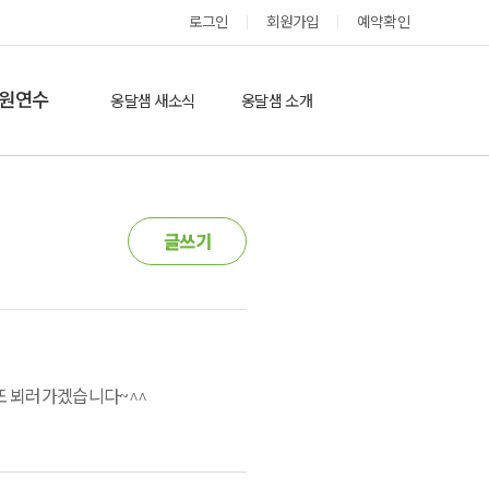
옹달샘 스테이 예약
로그인
회원가입
예약확인
원연수
옹달샘 새소식
옹달샘 소개
옹달샘 이야기
옹달샘 둘러보기
에듀힐링’(개인)
보도기사
도움방
글쓰기
참여후기
검색
자유게시판
고또 뵈러가겠습니다~^^