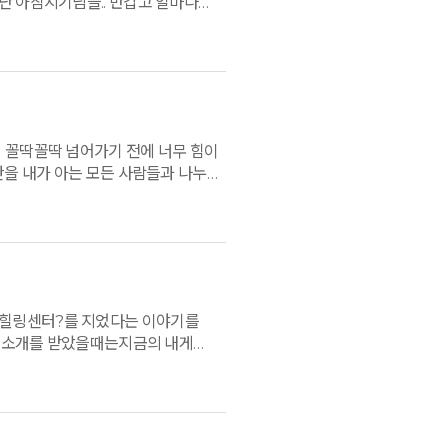
난 아침지기님들.. 반갑고 얼마나
. 아침에 용서의길 산책했다고...
다. 좋은공기 마시며 힐링이 절로되는
며 1박2일을 알차게 보내고
 꼴딱꼴딱 넘어가기 전에 너무 힘이
간을 내가 아는 모든 사람들과 나누고
 선물해준 옹달샘 모든 분들 너무
 힐링센터?를 지었다는 이야기를
그램 소개를 받았을때는지금의 내게
들을 수 있는 귀한
사람". .. 직접 낭송해 주셔서
1박2일동안 주신 세끼의 식사도 모두
25년이 걸렸지만 다음은 자주 올것만