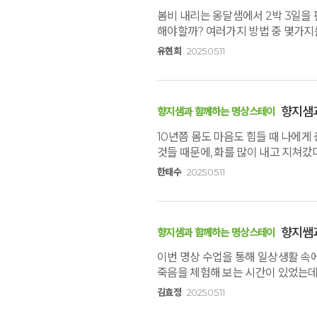
봄비 내리는 옹달샘에서 2박 3일을
해야할까? 여러가지 방법 중 몇가지
연습하겠습니다. 쉼이 필요할 때 또 
유현희
2025.05.11
향지샘
향지샘과 함께하는 명상스테이
10년쯤 몸도 마음도 힘들 때 나에게
것들 때문에, 화를 많이 내고 지쳐갔
옹달샘을 가자고 권했다.좋았다. 바로
한태수
2025.05.11
호흡법을 배우고, 걷기를 배운 게 특
땀범벅이 되며, 그 땀이 삶에 찌들린
친절함은 백화점에서 느끼는 그 친절함
찾아올것 같다.감사합니다~^^
향지쌤과
향지샘과 함께하는 명상스테이
이번 명상 수업을 통해 일상생활 속
죽음을 체험해 보는 시간이 있었는데
어떻게 살아가야 할지도 알게 되었
김효정
2025.05.11
생각을 했습니다. 좋은 명상 인도해