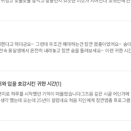
나 귀엽고 오물오물 잘먹고 잘놀던지 흐믓한 미소가 지어진다. 오랫만에 만
 고마워요~^^ 다들 좋다고 한마디씩한다. 공기가 좋다고... 밥도3식 준다고..
 밥이 잘됐다고 하며 밥맛이 좋다고 몇번을 왔다갔다하며 밥을 맛있게 먹는
상프로그램으로 몸을 이완하고 좋은 시간들을 보냈다. 대가족들은 만족하
하네요.
야한다고 하더군요~ 그런데 무조건 해야하는건 잠깐 멈춤이었어요~ 숨이
깊은산속 옹달샘에서 온전히 내려놓고 잠깐 숨을 돌려보세요~ 이런 귀한 시
무 따뜻했고, 금세 다시 그립습니다. 우리에게 1박2일의 행복한 시간을
과 귀와 입을 호강시킨 귀한 시간
(1)
 편지로 하루를 시작했던 기억이 떠올랐습니다그즈음 깊은 시골 어딘가에
싶다 생각 했는데 오는데 25년이 걸렸네요 처음 지인에게 잠깐멈춤 프로
 했었는데프로그램 중간 중간에 제마음속에서 일어나는 여러 이야기를 
 선생님들도 좋았고고도원 선생님과의 만남과 새대표님의"등을 밀어주는 
리, 새소리. . 그리고 이름모를 꽃들까지 모두가 격려이며 위로였습니다
 멈추며눈과 귀와 입을 호강시킨 귀한 시간이었습니다 처음은 오는데 