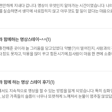
 편안하게 지내다 갑니다. 명상이 무엇인지 알아가는 시간이였습니다. 나
를 실습하면서 생각에 사로잡히지 않고 아무것도 할 일이 없다는 마음으
올 날을 기대하며, 그 설레임으로 일상을 조금 행복하게 지내렵니다.사랑
과 함께하는 명상스테이~^^
(1)
 충전해준 곳이라 늘 그리움을 담고있었다. 약빨(?)이 떨어진지, 사람과의 
다.잠도 못자고, 악몽을 많이 꾸고 힘든시기에,집사람이 마음 한 켠에 소
 출발했다. 좀 낯선 명상을 배우고 체험하며 내 삶의 궁극적 목표와 지향
히 내겐 특효약이었다.누구나 숨을 쉬고, 걷지만 여기서 배운 호흡과 천천
 노폐물을 치워내는 것 같아서 다시 시작할 수 있는 '힘빼는 용기'를 체득
과는 다르고, 특히 밥이 너무 좋다. 사실 이 밥이 그리웠다.또 밥 생각이
 함께 하는 명상 스테이 후기
(1)
에서도 지속적으로 명상을 할 수 있는 방법을 알게 되었습니다. 특히 심
, 남은 가족들의 슬픔이 너무나 또렷하게 느껴져서 눈물이 멈추질 않았답
습니다.나자신에게 너무나 미안했고,무엇보다 나 자신을 아끼고 사랑하며
 주신 향지쌤감사합니다~~~따뜻하고 세심하게 도와주신 두 분 스텝분들