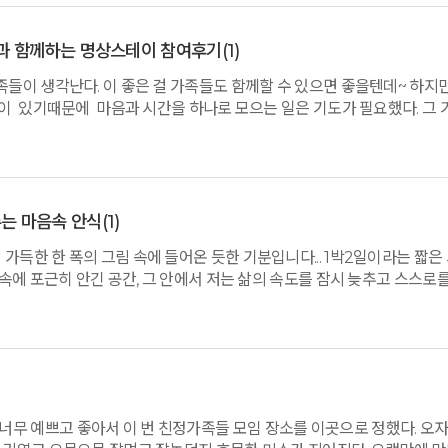
과 함께하는 명상스테이 참여후기
(1)
족들이 생각난다. 이 좋은 걸 가족들도 함께할 수 있으면 좋을텐데~ 하지
이 있기때문에 마음과 시간을 하나로 모으는 일은 기도가 필요했다. 그 기
일동안 평온한 시간을 함께했다. 깊은산속옹달샘에서의 시간을 가족과 
이 나를 의식해보는 시간을 가질 수 있었고 심상화명상을 통해 내가 언젠
10여년 전 깊은산속옹달샘 프로그램에 참여하여 좋은 기운을 얻었던 소
에서도 좋은 기운이 모두에게 많이 스며들었으리라! 이 좋은 기운을 삶의
기를 소망한다. 일상에서 맞딱드리게 되는 불편한 상황과 고난을 명상을 
는 마음속 안식
(1)
냈던 2박3일 간의 평온한 시간은 두고두고 꺼내어 보고픈 참 소중한 가
가득한 한 폭의 그림 속에 들어온 듯한 기분입니다... 1박2일이라는 짧은
을 또 찾아오고 싶다.사랑합니다.감사합니다.
연 속에 포근히 안긴 공간, 그 안에서 저는 삶의 속도를 잠시 늦추고 스스로
는 소중한 사람과,언제는 사랑하는 가족과 함께... 나란히 명상하고 요가를
 과정,평소에 바쁘다는 이유로 미뤄두었던 "나"를 되찾는 특별한 순간들..바
풀려버렸습니다. 머릿속 복잡한 생각들이 조용히 가라앉고, 지금 이 순간
 않고 간직하며 방문하겠습니다.. 언제나 올 때마다 설레는 옹달샘입니다.
무 예쁘고 좋아서 이 번 친정가족들 모임 장소를 이곳으로 정했다. 오자