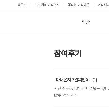
홈으로
고도원의 아침편지
꽃피는 아침마을
아침편지
명상
매일명상
지금 예약가능한 프로그램
예약 캘린더
테마명상
참여후기
온샘명상
예약가능
예약가능
예약캘린더
다녀온지 3일째인데,...
(1)
지난 주 금~일 3일간 다녀왔는데,빗
태초 고추장 담그기
성공과 성장을 부르는 내면혁명 워크숍
2026.08.08(토)
2026.08.29(토) ~
한*수
2025.05.14
08.30(일)