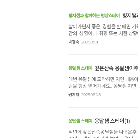
향지쌤
향지샘과 함께하는 명상스테이
살이가면서 좋은 경험을 할 때면 기
간의 성향이나 취향 또는 처한 상황
딸과 함께 깊은산속옹달샘에서 2박3
박경숙
2025.05.11
감사하다. 호흡하면서 걸으면서 오롯
더깊게 생각해보는 기회를 가졌다. 
이곳을 찾게 했다. 이번 명상스테이
딸의 삶이 이전의 삶보다 더 나이지
깊은산속 옹달샘이주
옹달샘 스테이
믿음이 생긴다.깊은산속옹달샘에서 보
매번 옹달샘에 도착하면 자연 내음이 
좋은 기운을 얻어가고 싶을 때 이곳
쉼을 항상 얻어가네요... 옹달샘 자
합니다.. 언제는 아끼는 친구와,언제
권기자
2025.05.06
호흡으로 몸을 이완하고 마음을 비우는
없이 흘러가는 시간 속에 마음까지 
항상 깨닫습니다. 항상 이 마음 잊지
옹달샘 스테이
(1)
옹달샘 스테이
작년에 깊은산속옹달샘을 다녀온후 너