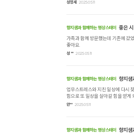
되었습니다. 겉으로안 드러나는 나에
성정세
2025.05.11
나를 찾도록 노력하겠습니다. 주변 사
새소리, 에쁜 꽃들과 향기, 맛있는 
충전도 많이 하고, 힐링하고 
좋은 시
향지샘과 함께하는 명상스테이
가족과 함께 방문했는데 기존에 갔었
좋아요.
성 **
2025.05.11
향지샘
향지샘과 함께하는 명상스테이
업무스트레스와 지친 일상에 다시 찾
힘으로 또 일상을 살아갈 힘을 얻게
감사하게 잘 먹었고, 소화도 잘되어
안**
2025.05.11
가고, 흙과 자연친화적으로 지어진 
가족들이랑 또 와야겠다는 기대를 해
향지샘
향지샘과 함께하는 명상스테이