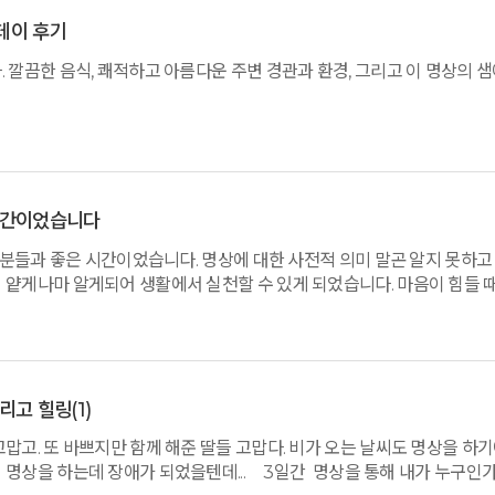
예약가능
예약가능
테이 후기
 깔끔한 음식, 쾌적하고 아름다운 주변 경관과 환경, 그리고 이 명상의 
행복한 가족 마음여행
건강명상법 스테이
2026.09.24(목) ~
2026.10.09(금) ~ 10.10(토)
09.26(토)
시간이었습니다
은 분들과 좋은 시간이었습니다. 명상에 대한 사전적 의미 말곤 알지 못하
 얕게나마 알게되어 생활에서 실천할 수 있게 되었습니다. 마음이 힘들 
 쉬고싶을 때 이 곳에서 명상을 하면 어쩌면 목적을 얻을 수 있을 것 
리고 힐링
(1)
맙고. 또 바쁘지만 함께 해준 딸들 고맙다. 비가 오는 날씨도 명상을 하기
 명상을 하는데 장애가 되었을텐데... 3일간 명상을 통해 내가 누구인가