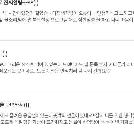
~ ^^**
기진짜힐링~~^^
(1)
던 그자체 시간이였던거 같았습니다잡생각없이 오롯이 나만생각하고 느끼고
 물소리.밤에 별 북두칠성.프로그램 대로 잠깐멈춤 을 하고 나니 마음이
앞으로의 시간을 지내고자합니다~~다음엔 혼자 가보렵니다~~~더 좋을
기
(1)
속에 그리운 장소로 남아 있었는데 드뎌!! 어느 날 문득 혼자 어디론가 떠
 떠오르는 곳이네요. 모든 계절을 만끽하러 곧 다시 갈께요♡
을 다녀와서
(1)
로 끌려온 옹달샘이였는데뜻밖의 선물이였네요!!!!잠시 나를 위한 생각
모르게 메말랐던 가슴이 뜨거워지고 눈물이 하염없이 ~~~~이번 기회를
 힐링되어 행복하게 살아갔으면 좋겠습니다