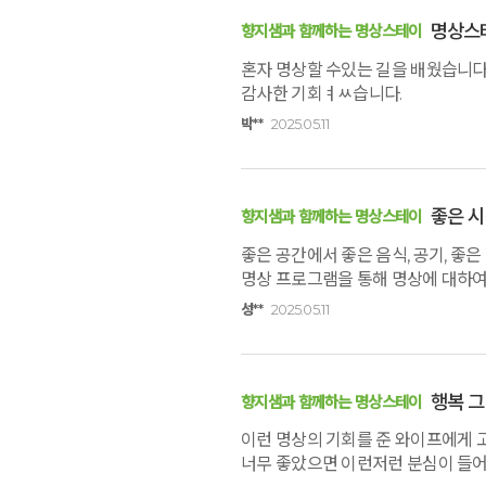
예약가능
예약가능
명상스
향지샘과 함께하는 명상스테이
혼자 명상할 수있는 길을 배웠습니다.
감사한 기회ㅕㅆ습니다.
박**
2025.05.11
신원범 교수님과 함께 하는 통증잡는 워크숍
하루명상
2026.09.11(금) ~ 09.12(토)
2026.09.19(토)
좋은 
향지샘과 함께하는 명상스테이
좋은 공간에서 좋은 음식, 공기, 좋
명상 프로그램을 통해 명상에 대하여
아니면 무엇인지 모르더라도 어딘가에서
성**
2025.05.11
감사했습니다^^
행복 그
향지샘과 함께하는 명상스테이
이런 명상의 기회를 준 와이프에게 고
너무 좋았으면 이런저런 분심이 들어