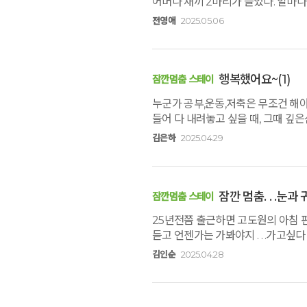
어머나 새끼 2마리가 늘었다. 얼마
좋던지... 가족 사진까지 찍어주고...
전영애
2025.05.06
조카들은 밥을 얼마나 잘먹던지...
이곳에서 우리는 즐거운 마음으로 명
왔다. 좋은추억을 만든것 같아 감사
행복했어요~
(1)
잠깐멈춤 스테이
누군가 공부,운동,저축은 무조건 해
들어 다 내려놓고 싶을 때, 그때 
싶습니다. 너무너무 행복했고, 너무너
김은하
2025.04.29
감사합니다.
잠깐 멈춤. . .눈
잠깐멈춤 스테이
25년전쯤 출근하면 고도원의 아침
듣고 언젠가는 가봐야지 . . .가고
그프로그램이 필요할까? 잠깐 생각도
김인순
2025.04.28
시간이었습니다 프로그램을 진행하시는
더욱 좋았습니다 숲속의 향기, 바람소
감동이었습니다 참으로 오랫만에 잠깐