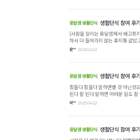
생활단식 참여 후
옹달샘 생활단식
[사람을 살리는 옹달샘에서 배고프지
차서 더 들어가지 않는 휴지통 같았
돋혔다. "아! 비우고 싶다"는 말
윤**
2025.04.22
있어서 당장 바로 예약을 하고 휴가를 
나무와 산책길. 이 곳에 있는 것만으
고통으로 기억되기에 조금은 겁이 났
된장차가 된장국 정식을 먹는 것 처럼
생활단식 참여 후
옹달샘 생활단식
단식이 있었다니감탄스럽다. 물대신 
힘들다 힘들다 말하면별 것 아닌것
누워있으면온갖 먹을 것의 형상이 머
된다 잘 된다 말하면 어려운 일도 
프로그램이 있어서 음식에 대한 욕망
갖고 참석했습니다.단식하는 중 좋은
높아 만족스러웠다. 이번 프로그램의
박**
2025.04.22
좀 먹기가힘들었지만 니시차는 항상
통해 나만 생각하는 이기심을 반성하
권유하고 싶은 마음이 생겨 먼저 가족
시간이었다. 3일단식 후 2일 보식이
기대한다.일상에 지치면 훌쩍 떠나는
생활단식 참여 후
옹달샘 생활단식
자궁같은 편안함,깊은산속옹달샘은 그
빨리 옹달샘에 오셔서다시 태어남을 느