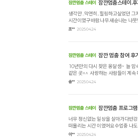
같습니다아직 옹달샘을 못찾았거든요~~
잠깐멈춤스테이.후
잠깐멈춤 스테이
생각만 ..막연히...힐링하고싶었
시간이였구바람.나무.새순나는 나뭇잎
이마음 그대로 감정 잘 다스려서 
조**
2025.04.24
잠깐 멈춤 참여 후
잠깐멈춤 스테이
10년만의 다시 찾은 옹달샘~ 늘 맘
같은 곳^^ 사랑하는 사람들이 계속
송**
2025.04.24
잠깐멈춤 프로그램
잠깐멈춤 스테이
너무 정신없는 일상을 살아가다반강제
떠올리는 시간 이였어요수업중 나도 
가려고합니다많은분들이 옹달샘에서
이**
2025.04.24