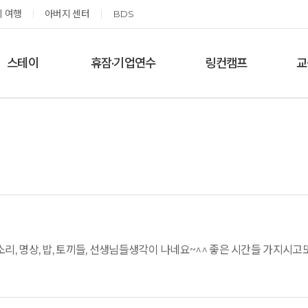
 여행
아버지 센터
BDS
스테이
휴잠·기업연수
링컨캠프
교
한달살기
기업단체 맞춤연수
링컨학교 공지사항
‘
여름休, 쉼스테이
휴잠
링컨학교 이야기
옹달샘 여백 스테이
예약가능
예약가능
소리, 명상, 밥, 토끼들, 선생님들생각이 나네요~^^ 좋은 시간들 가지시
고도원 작가 북토크 스테이
태초 먹거리 황금변 캠프
2026.08.29(토) ~
2026.09.05(토) ~
08.30(일)
09.06(일)